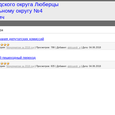
дского округа Люберцы
ьному округу №4
ич
04
едания депутатских комиссий
ория:
Мероприятия за 2018 год
|
Просмотров:
786
|
Добавил:
aleksandr_a
|
Дата:
04.06.2018
вый пешеходный переход
ория:
Мероприятия за 2018 год
|
Просмотров:
835
|
Добавил:
aleksandr_a
|
Дата:
04.06.2018