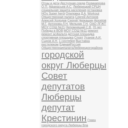
Отцы и дети
Доступная среда
Поликарпова
О.П.
Афанасьев А.С.
Люберецкий СРЦН
социальная защита населения
остановка
HQs Super herói
Опиловка
Д.А.
Workout
Общественная палата
Сергей Антонов
Алексей Холодов
Сергей Черкашин
Архипов
М.Г.
Антонова Л.Н.
Мельник Т.Н.
ОАО ЛГЖТ
МОУ СОШ №21
Непомнящий С.В.
70 лет
Победы в ВОВ
МОУ СОШ №11
ремонт
ремонт асфальта
детская площадка
спортивная площадка
Спорт
Уханов А.И.
Сыров А.Н.
1 сентября
Выставка
ростелеком
ЕдинаяРоссия
ОбщественнаяпалатаЛюберецкогорайона
городской
округ Люберцы
Совет
депутатов
Люберцы
депутат
Крестинин
Глава
городского округа Люберцы Вла