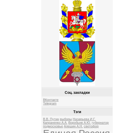
Соц. закладки
ВКонтакте
Telegram
Тэги
В.В. Путин
выборы
Назарьева И.Г.
Капраненко А.А.
Воробьев А.Ю.
губернатор
подмосковье
Алешин А.Н.
светофор