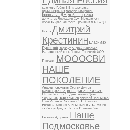
Единая Россия
красково
Губин В.В.
малаховка
администрация
люберецкий район
Крестинин Д.А.
люберцы
Совет
депутатов
Черкашин С.Н.
Московская
область
красная горка
Троицкий Л.А.
БУДО-
Дмитрий
Искра
Крестинин
Владимир
Ружицкий
Воркаут
Андрей Воробьев
Наташинский парк
Леонид Троицкий
ФСО
МОООСВИ
Геркулес
НАШЕ
ПОКОЛЕНИЕ
Андрей Конокотин
Сергей Долгов
Кисвянцева Е.А.
ВПП ЕДИНАЯ РОССИЯ
Митинг
Россия 10
День знаний
Денис
Чернышов
Петр Ульянов
Алексей Чернышов
Олег Аксенов
Антонов С.Н.
Владимир
Волков
Азизов М.К.
Брынцалов И.Ю.
митинг
Люберцы
Триумф
Игорь Коханый
бокс
Наше
Евгений Чупраков
Подмосковье