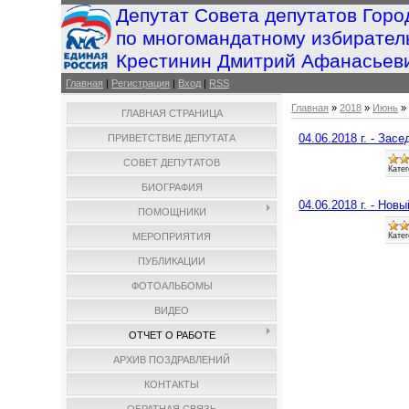
Депутат Совета депутатов Горо
по многомандатному избирател
Крестинин Дмитрий Афанасьев
Главная
|
Регистрация
|
Вход
|
RSS
Главная
»
2018
»
Июнь
»
ГЛАВНАЯ СТРАНИЦА
04.06.2018 г. - Зас
ПРИВЕТСТВИЕ ДЕПУТАТА
СОВЕТ ДЕПУТАТОВ
Катег
БИОГРАФИЯ
04.06.2018 г. - Но
ПОМОЩНИКИ
Катег
МЕРОПРИЯТИЯ
ПУБЛИКАЦИИ
ФОТОАЛЬБОМЫ
ВИДЕО
ОТЧЕТ О РАБОТЕ
АРХИВ ПОЗДРАВЛЕНИЙ
КОНТАКТЫ