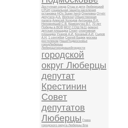
Доступная среда
Отцы и дети
Люберецкий
СРЦН
социальная защита населения
остановка
HQs Super herói
Опиловка
Отчёт
депутата
Д.А.
Workout
Общественная
палата
Алексей Холодов
Антонова Л.Н.
Непомнящий С.В.
Криворучко В.Г.
70 лет
Победы в ВОВ
МОУ СОШ №11
ремонт
детская площадка
Спорт
спортивная
площадка
Уханов А.И.
Коханый А.И.
Сыров
А.Н.
1 сентября
Сергей Бадюк
москва
ростелеком
НашеПодмосковье
городЛюберцы
Люберцыгороднашейгордости
городской
округ Люберцы
депутат
Крестинин
Совет
депутатов
Люберцы
Глава
городского округа Люберцы Вла