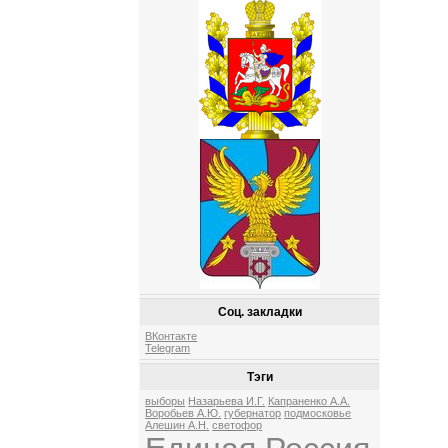
Соц. закладки
ВКонтакте
Telegram
Тэги
выборы
Назарьева И.Г.
Капраненко А.А.
Воробьев А.Ю.
губернатор
подмосковье
Алешин А.Н.
светофор