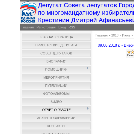
Депутат Совета депутатов Горо
по многомандатному избирател
Крестинин Дмитрий Афанасьев
Главная
|
Регистрация
|
Вход
|
RSS
Главная
»
2018
»
Июнь
»
ГЛАВНАЯ СТРАНИЦА
09.06.2018 г. - В
ПРИВЕТСТВИЕ ДЕПУТАТА
СОВЕТ ДЕПУТАТОВ
Катег
БИОГРАФИЯ
ПОМОЩНИКИ
МЕРОПРИЯТИЯ
ПУБЛИКАЦИИ
ФОТОАЛЬБОМЫ
ВИДЕО
ОТЧЕТ О РАБОТЕ
АРХИВ ПОЗДРАВЛЕНИЙ
КОНТАКТЫ