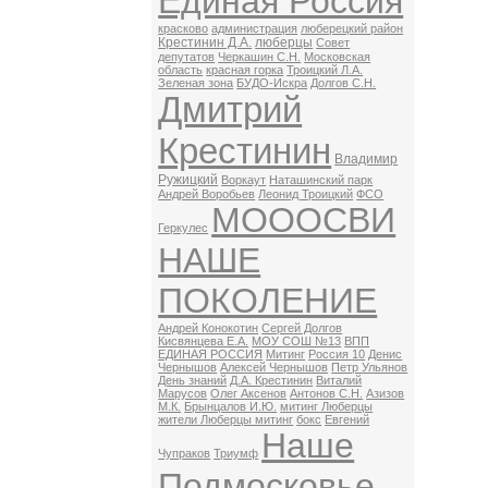
Единая Россия
красково
администрация
люберецкий район
Крестинин Д.А.
люберцы
Совет
депутатов
Черкашин С.Н.
Московская
область
красная горка
Троицкий Л.А.
Зеленая зона
БУДО-Искра
Долгов С.Н.
Дмитрий
Крестинин
Владимир
Ружицкий
Воркаут
Наташинский парк
Андрей Воробьев
Леонид Троицкий
ФСО
МОООСВИ
Геркулес
НАШЕ
ПОКОЛЕНИЕ
Андрей Конокотин
Сергей Долгов
Кисвянцева Е.А.
МОУ СОШ №13
ВПП
ЕДИНАЯ РОССИЯ
Митинг
Россия 10
Денис
Чернышов
Алексей Чернышов
Петр Ульянов
День знаний
Д.А. Крестинин
Виталий
Марусов
Олег Аксенов
Антонов С.Н.
Азизов
М.К.
Брынцалов И.Ю.
митинг Люберцы
жители Люберцы митинг
бокс
Евгений
Наше
Чупраков
Триумф
Подмосковье