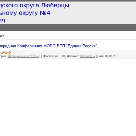
дского округа Люберцы
ьному округу №4
ич
09
неочередная Конференция МОРО ВПП "Единая Россия"
ория:
Мероприятия за 2018 год
|
Просмотров:
799
|
Добавил:
aleksandr_a
|
Дата:
09.06.2018