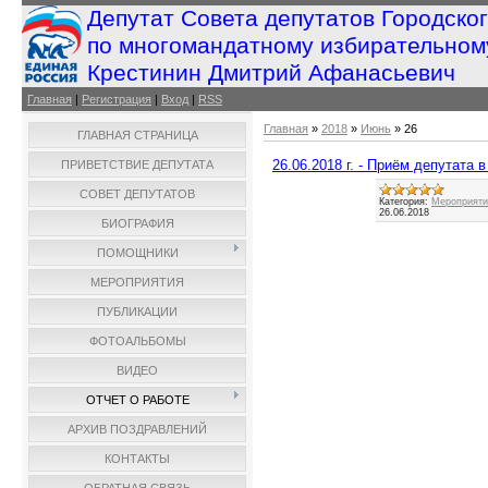
Депутат Совета депутатов Городско
по многомандатному избирательном
Крестинин Дмитрий Афанасьевич
Главная
|
Регистрация
|
Вход
|
RSS
Главная
»
2018
»
Июнь
»
26
ГЛАВНАЯ СТРАНИЦА
26.06.2018 г. - Приём депутата
ПРИВЕТСТВИЕ ДЕПУТАТА
СОВЕТ ДЕПУТАТОВ
Категория:
Мероприятия
26.06.2018
БИОГРАФИЯ
ПОМОЩНИКИ
МЕРОПРИЯТИЯ
ПУБЛИКАЦИИ
ФОТОАЛЬБОМЫ
ВИДЕО
ОТЧЕТ О РАБОТЕ
АРХИВ ПОЗДРАВЛЕНИЙ
КОНТАКТЫ