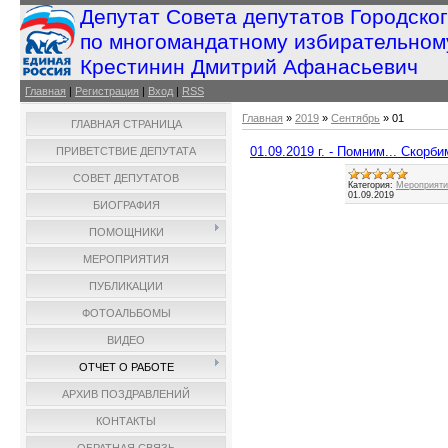
Депутат Совета депутатов Городско
по многомандатному избирательном
Крестинин Дмитрий Афанасьевич
Главная
|
Регистрация
|
Вход
|
RSS
Главная
»
2019
»
Сентябрь
»
01
ГЛАВНАЯ СТРАНИЦА
01.09.2019 г. - Помним... Скорбим
ПРИВЕТСТВИЕ ДЕПУТАТА
СОВЕТ ДЕПУТАТОВ
Категория:
Мероприятия
01.09.2019
БИОГРАФИЯ
ПОМОЩНИКИ
МЕРОПРИЯТИЯ
ПУБЛИКАЦИИ
ФОТОАЛЬБОМЫ
ВИДЕО
ОТЧЕТ О РАБОТЕ
АРХИВ ПОЗДРАВЛЕНИЙ
КОНТАКТЫ