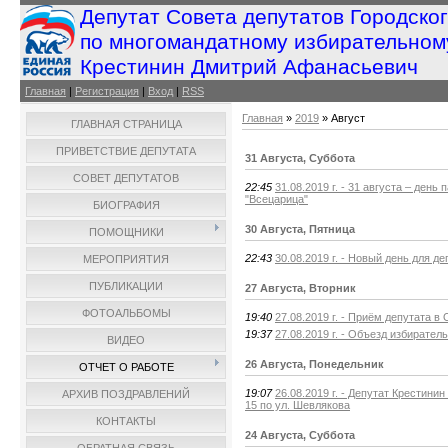
Депутат Совета депутатов Городско
по многомандатному избирательном
Крестинин Дмитрий Афанасьевич
Главная
|
Регистрация
|
Вход
|
RSS
Главная
»
2019
»
Август
ГЛАВНАЯ СТРАНИЦА
ПРИВЕТСТВИЕ ДЕПУТАТА
31 Августа, Суббота
СОВЕТ ДЕПУТАТОВ
22:45
31.08.2019 г. - 31 августа – де
"Всецарица"
БИОГРАФИЯ
30 Августа, Пятница
ПОМОЩНИКИ
22:43
30.08.2019 г. - Новый день для д
МЕРОПРИЯТИЯ
ПУБЛИКАЦИИ
27 Августа, Вторник
ФОТОАЛЬБОМЫ
19:40
27.08.2019 г. - Приём депутата 
19:37
27.08.2019 г. - Объезд избирате
ВИДЕО
26 Августа, Понедельник
ОТЧЕТ О РАБОТЕ
19:07
26.08.2019 г. - Депутат Крестини
АРХИВ ПОЗДРАВЛЕНИЙ
15 по ул. Шевлякова
КОНТАКТЫ
24 Августа, Суббота