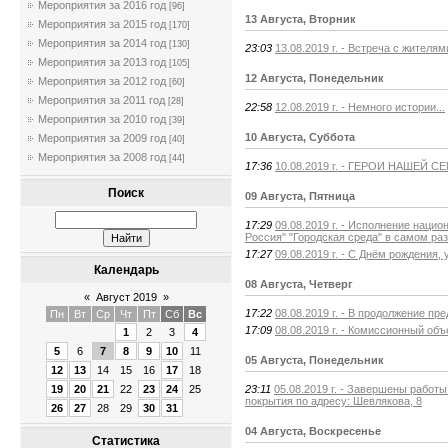
Мероприятия за 2016 год
[96]
13 Августа, Вторник
Мероприятия за 2015 год
[170]
Мероприятия за 2014 год
[130]
23:03
13.08.2019 г. - Встреча с жителя
Мероприятия за 2013 год
[105]
12 Августа, Понедельник
Мероприятия за 2012 год
[60]
Мероприятия за 2011 год
[28]
22:58
12.08.2019 г. - Немного истории...
Мероприятия за 2010 год
[39]
10 Августа, Суббота
Мероприятия за 2009 год
[40]
Мероприятия за 2008 год
[44]
17:36
10.08.2019 г. - ГЕРОИ НАШЕЙ
Поиск
09 Августа, Пятница
17:29
09.08.2019 г. - Исполнение наци
Россия" "Городская среда" в самом ра
17:27
09.08.2019 г. - С Днём рождения
Календарь
08 Августа, Четверг
«
Август 2019
»
17:22
08.08.2019 г. - В продолжение п
Пн
Вт
Ср
Чт
Пт
Сб
Вс
17:09
08.08.2019 г. - Комиссионный объ
1
2
3
4
5
6
7
8
9
10
11
05 Августа, Понедельник
12
13
14
15
16
17
18
23:11
05.08.2019 г. - Завершены работ
19
20
21
22
23
24
25
покрытия по адресу: Шевлякова, 8
26
27
28
29
30
31
04 Августа, Воскресенье
Статистика