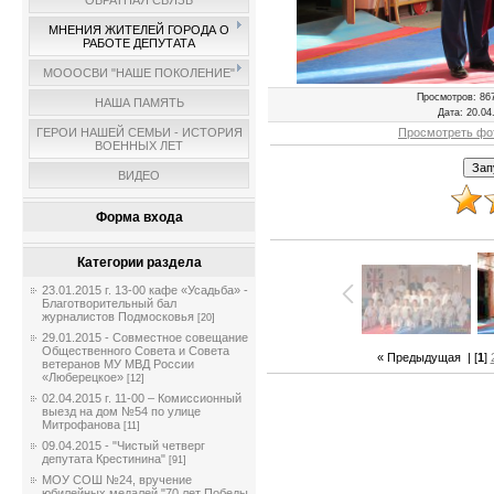
ОБРАТНАЯ СВЯЗЬ
МНЕНИЯ ЖИТЕЛЕЙ ГОРОДА О
РАБОТЕ ДЕПУТАТА
МОООСВИ "НАШЕ ПОКОЛЕНИЕ"
Просмотров
: 86
НАША ПАМЯТЬ
Дата
: 20.04
Просмотреть фо
ГЕРОИ НАШЕЙ СЕМЬИ - ИСТОРИЯ
ВОЕННЫХ ЛЕТ
ВИДЕО
Форма входа
Категории раздела
23.01.2015 г. 13-00 кафе «Усадьба» -
Благотворительный бал
журналистов Подмосковья
[20]
29.01.2015 - Совместное совещание
Общественного Совета и Совета
« Предыдущая
| [
1
]
ветеранов МУ МВД России
«Люберецкое»
[12]
02.04.2015 г. 11-00 – Комиссионный
выезд на дом №54 по улице
Митрофанова
[11]
09.04.2015 - "Чистый четверг
депутата Крестинина"
[91]
МОУ СОШ №24, вручение
юбилейных медалей "70 лет Победы