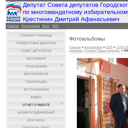
Депутат Совета депутатов Городско
по многомандатному избирательном
Крестинин Дмитрий Афанасьевич
Главная
|
Регистрация
|
Вход
|
RSS
ГЛАВНАЯ СТРАНИЦА
Фотоальбомы
ПРИВЕТСТВИЕ ДЕПУТАТА
Главная
»
Фотоальбом
»
2015
»
13.04.2
призёров Турнира “Наши надежды”
» IM
СОВЕТ ДЕПУТАТОВ
БИОГРАФИЯ
ПОМОЩНИКИ
МЕРОПРИЯТИЯ
ПУБЛИКАЦИИ
ФОТОАЛЬБОМЫ
ВИДЕО
ОТЧЕТ О РАБОТЕ
АРХИВ ПОЗДРАВЛЕНИЙ
КОНТАКТЫ