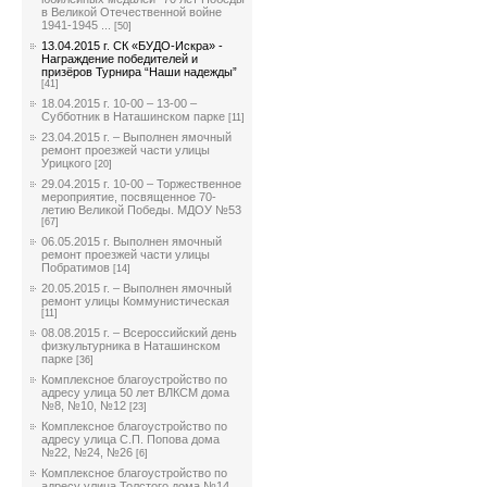
в Великой Отечественной войне
1941-1945 ...
[50]
13.04.2015 г. СК «БУДО-Искра» -
Награждение победителей и
призёров Турнира “Наши надежды”
[41]
18.04.2015 г. 10-00 – 13-00 –
Субботник в Наташинском парке
[11]
23.04.2015 г. – Выполнен ямочный
ремонт проезжей части улицы
Урицкого
[20]
29.04.2015 г. 10-00 – Торжественное
мероприятие, посвященное 70-
летию Великой Победы. МДОУ №53
[67]
06.05.2015 г. Выполнен ямочный
ремонт проезжей части улицы
Побратимов
[14]
20.05.2015 г. – Выполнен ямочный
ремонт улицы Коммунистическая
[11]
08.08.2015 г. – Всероссийский день
физкультурника в Наташинском
парке
[36]
Комплексное благоустройство по
адресу улица 50 лет ВЛКСМ дома
№8, №10, №12
[23]
Комплексное благоустройство по
адресу улица С.П. Попова дома
№22, №24, №26
[6]
Комплексное благоустройство по
адресу улица Толстого дома №14