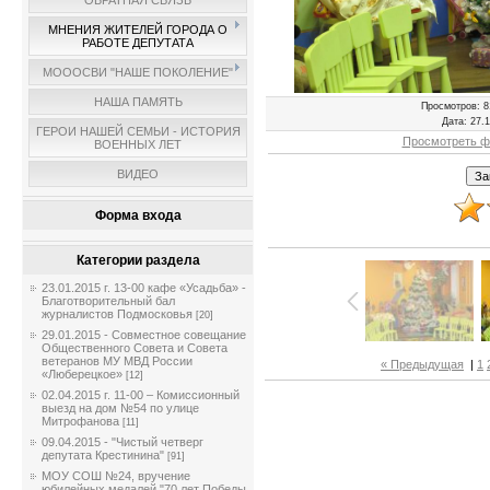
ОБРАТНАЯ СВЯЗЬ
МНЕНИЯ ЖИТЕЛЕЙ ГОРОДА О
РАБОТЕ ДЕПУТАТА
МОООСВИ "НАШЕ ПОКОЛЕНИЕ"
НАША ПАМЯТЬ
Просмотров
: 8
Дата
: 27.
ГЕРОИ НАШЕЙ СЕМЬИ - ИСТОРИЯ
Просмотреть ф
ВОЕННЫХ ЛЕТ
ВИДЕО
Форма входа
Категории раздела
23.01.2015 г. 13-00 кафе «Усадьба» -
Благотворительный бал
журналистов Подмосковья
[20]
29.01.2015 - Совместное совещание
Общественного Совета и Совета
ветеранов МУ МВД России
« Предыдущая
|
1
«Люберецкое»
[12]
02.04.2015 г. 11-00 – Комиссионный
выезд на дом №54 по улице
Митрофанова
[11]
09.04.2015 - "Чистый четверг
депутата Крестинина"
[91]
МОУ СОШ №24, вручение
юбилейных медалей "70 лет Победы