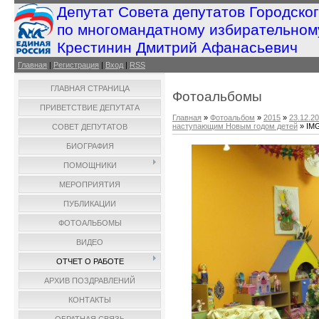
Депутат Совета депутатов Городско
по многомандатному избирательном
Крестинин Дмитрий Афанасьевич
Главная
|
Регистрация
|
Вход
|
RSS
ГЛАВНАЯ СТРАНИЦА
Фотоальбомы
ПРИВЕТСТВИЕ ДЕПУТАТА
Главная
»
Фотоальбом
»
2015
»
23.12.20
наступающим Новым годом детей
» IM
СОВЕТ ДЕПУТАТОВ
БИОГРАФИЯ
ПОМОЩНИКИ
МЕРОПРИЯТИЯ
ПУБЛИКАЦИИ
ФОТОАЛЬБОМЫ
ВИДЕО
ОТЧЕТ О РАБОТЕ
АРХИВ ПОЗДРАВЛЕНИЙ
КОНТАКТЫ