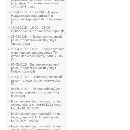
в Великой Отечественной войне
1941-1945 ...
[50]
13.04.2015 г. СК «БУДО-Искра» -
Награждение победителей и
призёров Турнира “Наши надежды”
[41]
18.04.2015 г. 10-00 – 13-00 –
Субботник в Наташинском парке
[11]
23.04.2015 г. – Выполнен ямочный
ремонт проезжей части улицы
Урицкого
[20]
29.04.2015 г. 10-00 – Торжественное
мероприятие, посвященное 70-
летию Великой Победы. МДОУ №53
[67]
06.05.2015 г. Выполнен ямочный
ремонт проезжей части улицы
Побратимов
[14]
20.05.2015 г. – Выполнен ямочный
ремонт улицы Коммунистическая
[11]
08.08.2015 г. – Всероссийский день
физкультурника в Наташинском
парке
[36]
Комплексное благоустройство по
адресу улица 50 лет ВЛКСМ дома
№8, №10, №12
[23]
Комплексное благоустройство по
адресу улица С.П. Попова дома
№22, №24, №26
[6]
Комплексное благоустройство по
адресу улица Толстого дома №14