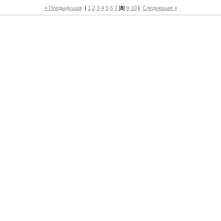
« Предыдущая
|
1
2
3
4
5
6
7
[
8
]
9
10
|
Следующая »