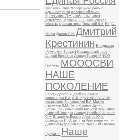
Единая Россия
красково
Глава Люберецкого района
администрация
люберецкий район
Крестинин Д.А.
люберцы
Совет
депутатов
Черкашин С.Н.
Московская
область
красная горка
Троицкий Л.А.
БУДО-
Дмитрий
Искра
Долгов С.Н.
Крестинин
Владимир
Ружицкий
Воркаут
Наташинский парк
Андрей Воробьев
Леонид Троицкий
ФСО
МОООСВИ
Геркулес
НАШЕ
ПОКОЛЕНИЕ
Сергей Долгов
Андрей Конокотин
Кисвянцева Е.А.
ВПП ЕДИНАЯ РОССИЯ
политсовет
Беловодский В.А.
Митинг
Лысенков В.М.
Петр Ульянов
Денис
Чернышов
День знаний
Алексей Чернышов
Дмитрий Звездов
Леонид Троийкий
Антонов
С.Н.
Владимир Волков
Липатов Ю.А.
Брынцалов И.Ю.
депутат Крестинин митинг
Дмитрий Кудряшов
Игорь Коханый
Евгений
Наше
Чупраков