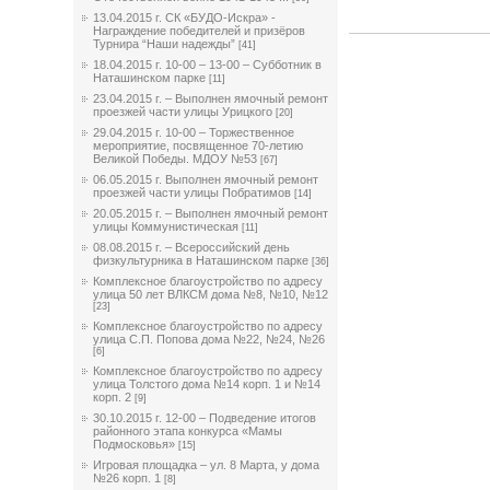
13.04.2015 г. СК «БУДО-Искра» -
Награждение победителей и призёров
Турнира “Наши надежды”
[41]
18.04.2015 г. 10-00 – 13-00 – Субботник в
Наташинском парке
[11]
23.04.2015 г. – Выполнен ямочный ремонт
проезжей части улицы Урицкого
[20]
29.04.2015 г. 10-00 – Торжественное
мероприятие, посвященное 70-летию
Великой Победы. МДОУ №53
[67]
06.05.2015 г. Выполнен ямочный ремонт
проезжей части улицы Побратимов
[14]
20.05.2015 г. – Выполнен ямочный ремонт
улицы Коммунистическая
[11]
08.08.2015 г. – Всероссийский день
физкультурника в Наташинском парке
[36]
Комплексное благоустройство по адресу
улица 50 лет ВЛКСМ дома №8, №10, №12
[23]
Комплексное благоустройство по адресу
улица С.П. Попова дома №22, №24, №26
[6]
Комплексное благоустройство по адресу
улица Толстого дома №14 корп. 1 и №14
корп. 2
[9]
30.10.2015 г. 12-00 – Подведение итогов
районного этапа конкурса «Мамы
Подмосковья»
[15]
Игровая площадка – ул. 8 Марта, у дома
№26 корп. 1
[8]