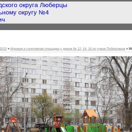
дского округа Люберцы
ьному округу №4
ич
2015
»
Игровая и спортивная площадки у домов № 12, 14, 16 по улице Побратимов
» I