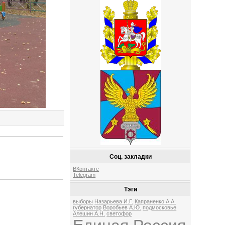
Соц. закладки
ВКонтакте
Telegram
Тэги
выборы
Назарьева И.Г.
Капраненко А.А.
губернатор
Воробьев А.Ю.
подмосковье
Алешин А.Н.
светофор