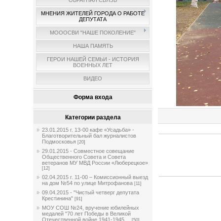
ОБРАТНАЯ СВЯЗЬ
МНЕНИЯ ЖИТЕЛЕЙ ГОРОДА О РАБОТЕ
ДЕПУТАТА
МОООСВИ "НАШЕ ПОКОЛЕНИЕ"
НАША ПАМЯТЬ
ГЕРОИ НАШЕЙ СЕМЬИ - ИСТОРИЯ
ВОЕННЫХ ЛЕТ
ВИДЕО
Форма входа
Категории раздела
23.01.2015 г. 13-00 кафе «Усадьба» -
Благотворительный бал журналистов
Подмосковья
[20]
29.01.2015 - Совместное совещание
Общественного Совета и Совета
ветеранов МУ МВД России «Люберецкое»
[12]
02.04.2015 г. 11-00 – Комиссионный выезд
на дом №54 по улице Митрофанова
[11]
09.04.2015 - "Чистый четверг депутата
Крестинина"
[91]
МОУ СОШ №24, вручение юбилейных
медалей "70 лет Победы в Великой
Отечественной войне 1941-1945 ...
[50]