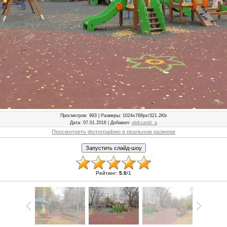
Просмотров
: 993 |
Размеры
: 1024x768px/321.2Kb
Дата
: 07.01.2016 |
Добавил
:
aleksandr_a
Просмотреть фотографию в реальном размере
Рейтинг
:
5.0
/
1