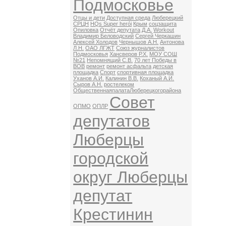
Подмосковье
Отцы и дети
Доступная среда
Люберецкий
СРЦН
HQs Super herói
Крым
соцзащита
Опиловка
Отчёт депутата
Д.А.
Workout
Владимир Беловодский
Сергей Черкашин
Алексей Холодов
Чернышов А.Н.
Антонова
Л.Н.
ОАО ЛГЖТ
Союз журналистов
Подмосковья
Хансверов Р.Х.
МОУ СОШ
№21
Непомнящий С.В.
70 лет Победы в
ВОВ
ремонт
ремонт асфальта
детская
площадка
Спорт
спортивная площадка
Уханов А.И.
Калинин В.В.
Коханый А.И.
Сыров А.Н.
ростелеком
ОбщественнаяпалатаЛюберецкогорайона
Совет
ОПМО
ОПЛР
депутатов
Люберцы
городской
округ Люберцы
депутат
Крестинин