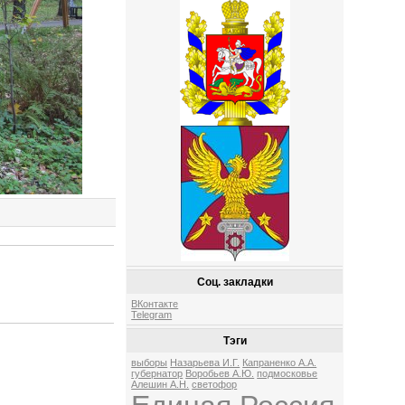
Соц. закладки
ВКонтакте
Telegram
Тэги
выборы
Назарьева И.Г.
Капраненко А.А.
губернатор
Воробьев А.Ю.
подмосковье
Алешин А.Н.
светофор