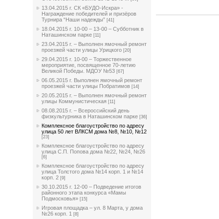
13.04.2015 г. СК «БУДО-Искра» -
Награждение победителей и призёров
Турнира “Наши надежды”
[41]
18.04.2015 г. 10-00 – 13-00 – Субботник в
Наташинском парке
[11]
23.04.2015 г. – Выполнен ямочный ремонт
проезжей части улицы Урицкого
[20]
29.04.2015 г. 10-00 – Торжественное
мероприятие, посвященное 70-летию
Великой Победы. МДОУ №53
[67]
06.05.2015 г. Выполнен ямочный ремонт
проезжей части улицы Побратимов
[14]
20.05.2015 г. – Выполнен ямочный ремонт
улицы Коммунистическая
[11]
08.08.2015 г. – Всероссийский день
физкультурника в Наташинском парке
[36]
Комплексное благоустройство по адресу
улица 50 лет ВЛКСМ дома №8, №10, №12
[23]
Комплексное благоустройство по адресу
улица С.П. Попова дома №22, №24, №26
[6]
Комплексное благоустройство по адресу
улица Толстого дома №14 корп. 1 и №14
корп. 2
[9]
30.10.2015 г. 12-00 – Подведение итогов
районного этапа конкурса «Мамы
Подмосковья»
[15]
Игровая площадка – ул. 8 Марта, у дома
№26 корп. 1
[8]