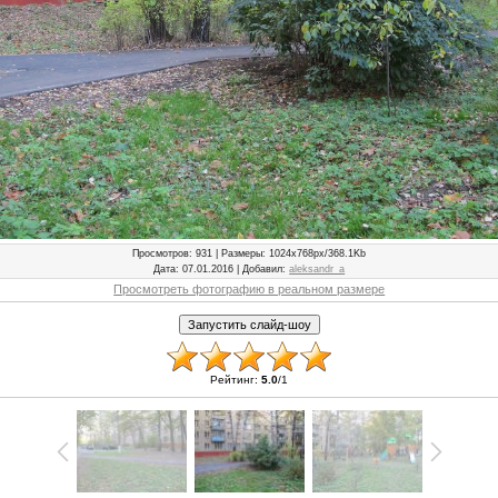
Просмотров
: 931 |
Размеры
: 1024x768px/368.1Kb
Дата
: 07.01.2016 |
Добавил
:
aleksandr_a
Просмотреть фотографию в реальном размере
Рейтинг
:
5.0
/
1