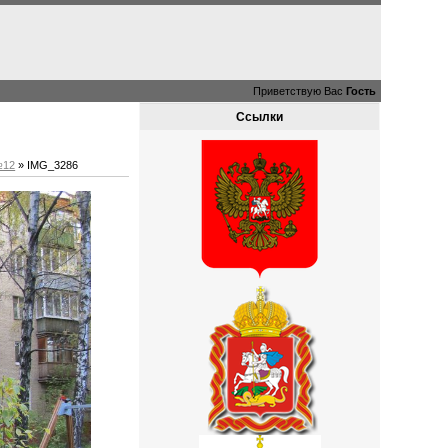
Приветствую Вас
Гость
Ссылки
№12
» IMG_3286