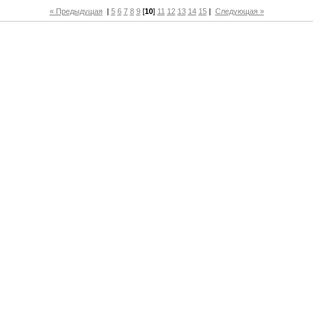
« Предыдущая
|
5
6
7
8
9
[
10
]
11
12
13
14
15
|
Следующая »