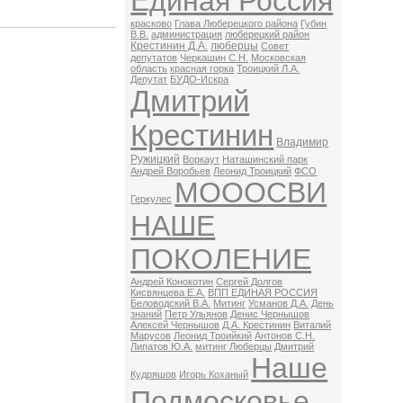
Единая Россия
красково
Глава Люберецкого района
Губин
В.В.
администрация
люберецкий район
Крестинин Д.А.
люберцы
Совет
депутатов
Черкашин С.Н.
Московская
область
красная горка
Троицкий Л.А.
Депутат
БУДО-Искра
Дмитрий
Крестинин
Владимир
Ружицкий
Воркаут
Наташинский парк
Андрей Воробьев
Леонид Троицкий
ФСО
МОООСВИ
Геркулес
НАШЕ
ПОКОЛЕНИЕ
Андрей Конокотин
Сергей Долгов
Кисвянцева Е.А.
ВПП ЕДИНАЯ РОССИЯ
Беловодский В.А.
Митинг
Усманов Д.А.
День
знаний
Петр Ульянов
Денис Чернышов
Алексей Чернышов
Д.А. Крестинин
Виталий
Марусов
Леонид Троийкий
Антонов С.Н.
Липатов Ю.А.
митинг Люберцы
Дмитрий
Наше
Кудряшов
Игорь Коханый
Подмосковье