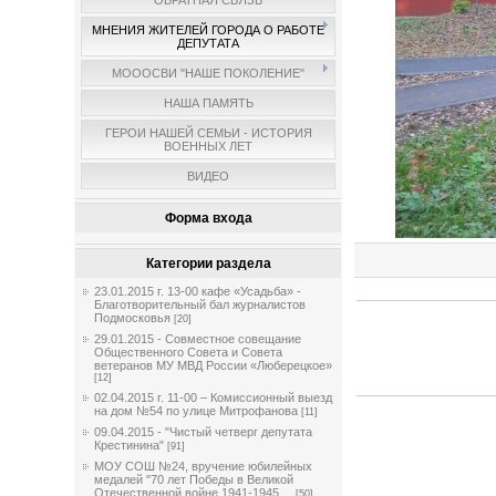
ОБРАТНАЯ СВЯЗЬ
МНЕНИЯ ЖИТЕЛЕЙ ГОРОДА О РАБОТЕ
ДЕПУТАТА
МОООСВИ "НАШЕ ПОКОЛЕНИЕ"
НАША ПАМЯТЬ
ГЕРОИ НАШЕЙ СЕМЬИ - ИСТОРИЯ
ВОЕННЫХ ЛЕТ
ВИДЕО
Форма входа
Категории раздела
23.01.2015 г. 13-00 кафе «Усадьба» -
Благотворительный бал журналистов
Подмосковья
[20]
29.01.2015 - Совместное совещание
Общественного Совета и Совета
ветеранов МУ МВД России «Люберецкое»
[12]
02.04.2015 г. 11-00 – Комиссионный выезд
на дом №54 по улице Митрофанова
[11]
09.04.2015 - "Чистый четверг депутата
Крестинина"
[91]
МОУ СОШ №24, вручение юбилейных
медалей "70 лет Победы в Великой
Отечественной войне 1941-1945 ...
[50]