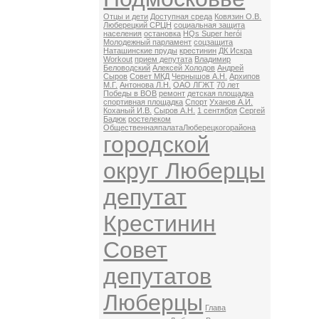
Отцы и дети
Доступная среда
Ковязин О.В.
Люберецкий СРЦН
социальная защита
населения
остановка
HQs Super herói
Молодежный парламент
соцзащита
Наташинские пруды
крестинин
ДК Искра
Workout
прием депутата
Владимир
Беловодский
Алексей Холодов
Андрей
Сыров
Совет МКД
Чернышов А.Н.
Архипов
М.Г.
Антонова Л.Н.
ОАО ЛГЖТ
70 лет
Победы в ВОВ
ремонт
детская площадка
спортивная площадка
Спорт
Уханов А.И.
Коханый И.В.
Сыров А.Н.
1 сентября
Сергей
Бадюк
ростелеком
ОбщественнаяпалатаЛюберецкогорайона
городской
округ Люберцы
депутат
Крестинин
Совет
депутатов
Люберцы
Глава