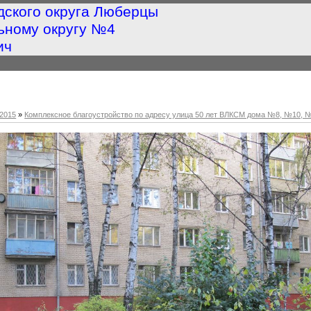
дского округа Люберцы
ьному округу №4
ич
2015
»
Комплексное благоустройство по адресу улица 50 лет ВЛКСМ дома №8, №10, 