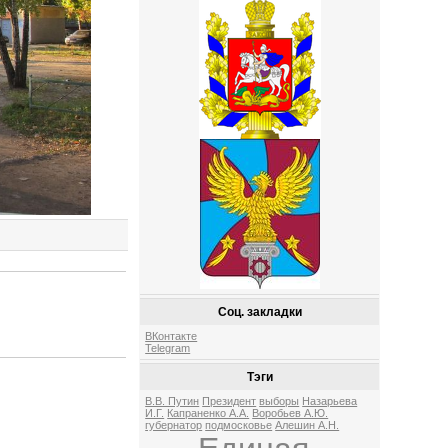
Соц. закладки
ВКонтакте
Telegram
Тэги
В.В. Путин
Президент
выборы
Назарьева
И.Г.
Капраненко А.А.
Воробьев А.Ю.
губернатор
подмосковье
Алешин А.Н.