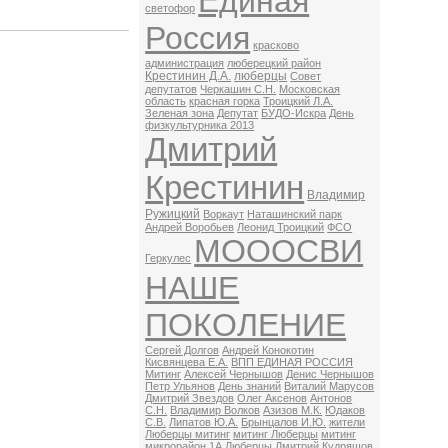
Единая
светофор
Россия
красково
администрация
люберецкий район
Крестинин Д.А.
люберцы
Совет
депутатов
Черкашин С.Н.
Московская
область
красная горка
Троицкий Л.А.
Зеленая зона
Депутат
БУДО-Искра
День
физкультурника 2013
Дмитрий
Крестинин
Владимир
Ружицкий
Воркаут
Наташинский парк
Андрей Воробьев
Леонид Троицкий
ФСО
МОООСВИ
Геркулес
НАШЕ
ПОКОЛЕНИЕ
Сергей Долгов
Андрей Конокотин
Кисвянцева Е.А.
ВПП ЕДИНАЯ РОССИЯ
Митинг
Алексей Чернышов
Денис Чернышов
Петр Ульянов
День знаний
Виталий Марусов
Дмитрий Звездов
Олег Аксенов
Антонов
С.Н.
Владимир Волков
Азизов М.К.
Юдаков
С.В.
Липатов Ю.А.
Брынцалов И.Ю.
жители
Люберцы митинг
митинг Люберцы
митинг
микрорайон 1А Люберцы
Дмитрий Кудряшов