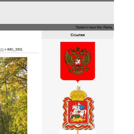
Приветствую Вас
Гость
Ссылки
№26
» IMG_3301