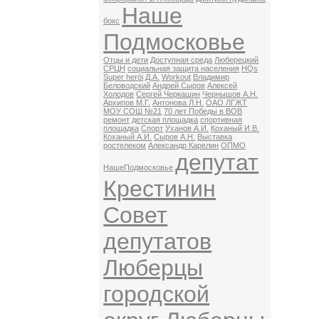
Наше
бокс
Подмосковье
Отцы и дети
Доступная среда
Люберецкий
СРЦН
социальная защита населения
HQs
Super herói
Д.А.
Workout
Владимир
Беловодский
Андрей Сыров
Алексей
Холодов
Сергей Черкашин
Чернышов А.Н.
Архипов М.Г.
Антонова Л.Н.
ОАО ЛГЖТ
МОУ СОШ №21
70 лет Победы в ВОВ
ремонт
детская площадка
спортивная
площадка
Спорт
Уханов А.И.
Коханый И.В.
Коханый А.И.
Сыров А.Н.
Выставка
ростелеком
Александр Карелин
ОПМО
депутат
НашеПодмосковье
Крестинин
Совет
депутатов
Люберцы
городской