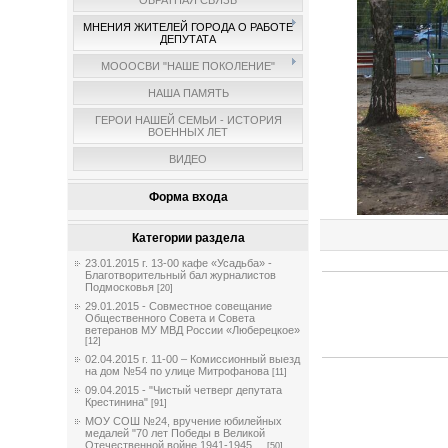
ОБРАТНАЯ СВЯЗЬ
МНЕНИЯ ЖИТЕЛЕЙ ГОРОДА О РАБОТЕ
ДЕПУТАТА
МОООСВИ "НАШЕ ПОКОЛЕНИЕ"
НАША ПАМЯТЬ
ГЕРОИ НАШЕЙ СЕМЬИ - ИСТОРИЯ
ВОЕННЫХ ЛЕТ
ВИДЕО
Форма входа
Категории раздела
23.01.2015 г. 13-00 кафе «Усадьба» -
Благотворительный бал журналистов
Подмосковья
[20]
29.01.2015 - Совместное совещание
Общественного Совета и Совета
ветеранов МУ МВД России «Люберецкое»
[12]
02.04.2015 г. 11-00 – Комиссионный выезд
на дом №54 по улице Митрофанова
[11]
09.04.2015 - "Чистый четверг депутата
Крестинина"
[91]
МОУ СОШ №24, вручение юбилейных
медалей "70 лет Победы в Великой
Отечественной войне 1941-1945 ...
[50]