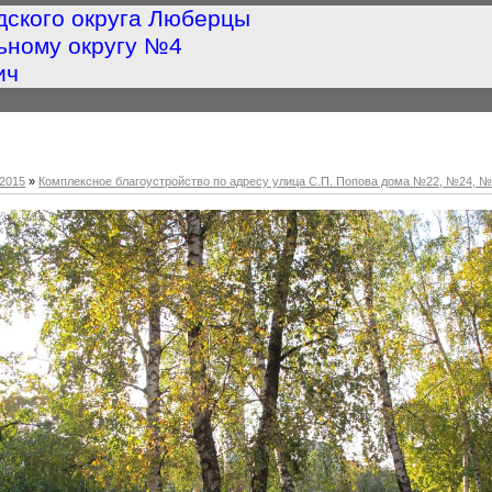
дского округа Люберцы
ьному округу №4
ич
2015
»
Комплексное благоустройство по адресу улица С.П. Попова дома №22, №24, 