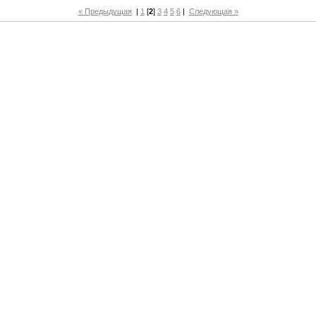
« Предыдущая
|
1
[
2
]
3
4
5
6
|
Следующая »