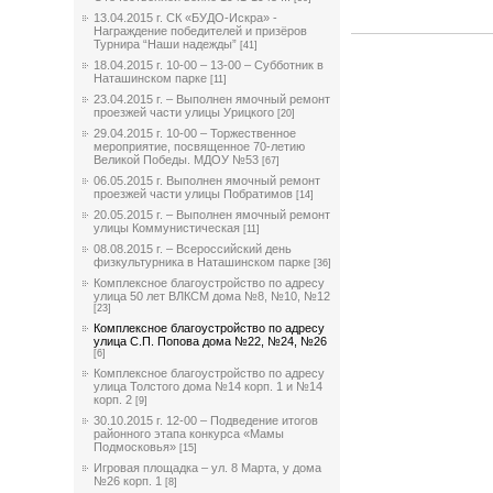
13.04.2015 г. СК «БУДО-Искра» -
Награждение победителей и призёров
Турнира “Наши надежды”
[41]
18.04.2015 г. 10-00 – 13-00 – Субботник в
Наташинском парке
[11]
23.04.2015 г. – Выполнен ямочный ремонт
проезжей части улицы Урицкого
[20]
29.04.2015 г. 10-00 – Торжественное
мероприятие, посвященное 70-летию
Великой Победы. МДОУ №53
[67]
06.05.2015 г. Выполнен ямочный ремонт
проезжей части улицы Побратимов
[14]
20.05.2015 г. – Выполнен ямочный ремонт
улицы Коммунистическая
[11]
08.08.2015 г. – Всероссийский день
физкультурника в Наташинском парке
[36]
Комплексное благоустройство по адресу
улица 50 лет ВЛКСМ дома №8, №10, №12
[23]
Комплексное благоустройство по адресу
улица С.П. Попова дома №22, №24, №26
[6]
Комплексное благоустройство по адресу
улица Толстого дома №14 корп. 1 и №14
корп. 2
[9]
30.10.2015 г. 12-00 – Подведение итогов
районного этапа конкурса «Мамы
Подмосковья»
[15]
Игровая площадка – ул. 8 Марта, у дома
№26 корп. 1
[8]