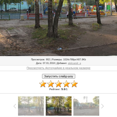
Просмотров
: 902 |
Размеры
: 1024x768px/407.8Kb
Дата
: 07.01.2016 |
Добавил
:
aleksandr_a
Просмотреть фотографию в реальном размере
Рейтинг
:
5.0
/
1