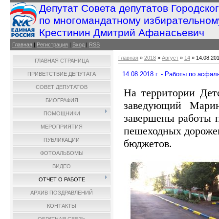
Депутат Совета депутатов Городско
по многомандатному избирательном
Крестинин Дмитрий Афанасьевич
Главная
|
Регистрация
|
Вход
|
RSS
Главная
»
2018
»
Август
»
14
» 14.08.20
ГЛАВНАЯ СТРАНИЦА
14.08.2018 г. - Работы по асфа
ПРИВЕТСТВИЕ ДЕПУТАТА
СОВЕТ ДЕПУТАТОВ
На территории Дет
БИОГРАФИЯ
заведующий Марин
ПОМОЩНИКИ
завершены работы п
МЕРОПРИЯТИЯ
пешеходных дорожек
ПУБЛИКАЦИИ
бюджетов.
ФОТОАЛЬБОМЫ
ВИДЕО
ОТЧЕТ О РАБОТЕ
АРХИВ ПОЗДРАВЛЕНИЙ
КОНТАКТЫ