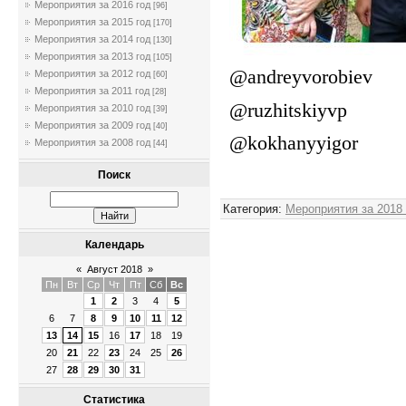
Мероприятия за 2016 год
[96]
Мероприятия за 2015 год
[170]
Мероприятия за 2014 год
[130]
Мероприятия за 2013 год
[105]
@andreyvorobiev
Мероприятия за 2012 год
[60]
Мероприятия за 2011 год
[28]
@ruzhitskiyvp
Мероприятия за 2010 год
[39]
Мероприятия за 2009 год
[40]
@kokhanyyigor
Мероприятия за 2008 год
[44]
Поиск
Категория
:
Мероприятия за 2018
Календарь
«
Август 2018
»
Пн
Вт
Ср
Чт
Пт
Сб
Вс
1
2
3
4
5
6
7
8
9
10
11
12
13
14
15
16
17
18
19
20
21
22
23
24
25
26
27
28
29
30
31
Статистика