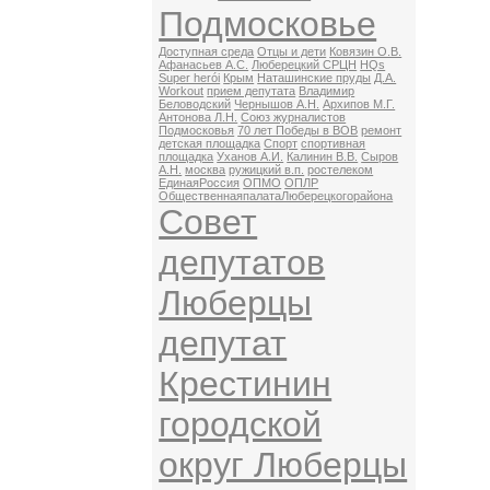
Подмосковье
Доступная среда
Отцы и дети
Ковязин О.В.
Афанасьев А.С.
Люберецкий СРЦН
HQs
Super herói
Крым
Наташинские пруды
Д.А.
Workout
прием депутата
Владимир
Беловодский
Чернышов А.Н.
Архипов М.Г.
Антонова Л.Н.
Союз журналистов
Подмосковья
70 лет Победы в ВОВ
ремонт
детская площадка
Спорт
спортивная
площадка
Уханов А.И.
Калинин В.В.
Сыров
А.Н.
москва
ружицкий в.п.
ростелеком
ЕдинаяРоссия
ОПМО
ОПЛР
ОбщественнаяпалатаЛюберецкогорайона
Совет
депутатов
Люберцы
депутат
Крестинин
городской
округ Люберцы