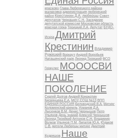
Единая Россия
красково
Глава Люберецкого района
малаховка
администрация
люберецкий
Крестинин Д.А.
люберцы
район
Совет
депутатов
Черкашин С.Н.
Заседание
депутатской комиссии
Московская область
красная горка
Троицкий Л.А.
Депутат
БУДО-
Дмитрий
Искра
Крестинин
Владимир
Ружицкий
Воркаут
Андрей Воробьев
Наташинский парк
Леонид Троицкий
ФСО
МОООСВИ
Геркулес
НАШЕ
ПОКОЛЕНИЕ
Сергей Долгов
Андрей Конокотин
Кисвянцева Е.А.
МОУ СОШ №13
ВПП
ЕДИНАЯ РОССИЯ
Беловодский В.А.
Митинг
Коломенский кремль
Усманов Д.А.
Лысенков В.М.
Денис Чернышов
Петр
Ульянов
День знаний
Алексей Чернышов
Леонид Троийкий
Антонов С.Н.
Владимир
Волков
Ульянов П.М.
Липатов Ю.А.
Юдаков
С.В.
жители Люберцы митинг
Дмитрий
Наше
Кудряшов