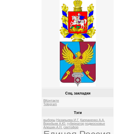
Соц. закладки
ВКонтакте
Telegram
Тэги
выборы
Назарьева И.Г.
Капраненко А.А.
Воробьев А.Ю.
губернатор
подмосковье
Алешин А.Н.
светофор