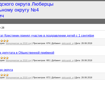
дского округа Люберцы
ьному округу №4
ич
»
28
путат Крестинин принял участие в поздравлении детей с 1 сентября
ория:
Мероприятия за 2018 год
|
Просмотров:
679
|
Добавил:
aleksandr_a
|
Дата:
28.08.2018
иём депутата в Общественной приёмной
ория:
Мероприятия за 2018 год
|
Просмотров:
681
|
Добавил:
aleksandr_a
|
Дата:
28.08.2018
езд округа
ория:
Мероприятия за 2018 год
|
Просмотров:
872
|
Добавил:
aleksandr_a
|
Дата:
28.08.2018