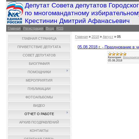
Депутат Совета депутатов Городско
по многомандатному избирательном
Крестинин Дмитрий Афанасьевич
Главная
|
Регистрация
|
Вход
|
RSS
Главная
»
2018
»
Август
»
05
ГЛАВНАЯ СТРАНИЦА
05.08.2018 г. - Празднование в
ПРИВЕТСТВИЕ ДЕПУТАТА
СОВЕТ ДЕПУТАТОВ
Категория:
Мероприятия
05.08.2018
БИОГРАФИЯ
ПОМОЩНИКИ
МЕРОПРИЯТИЯ
ПУБЛИКАЦИИ
ФОТОАЛЬБОМЫ
ВИДЕО
ОТЧЕТ О РАБОТЕ
АРХИВ ПОЗДРАВЛЕНИЙ
КОНТАКТЫ