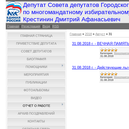
Депутат Совета депутатов Городско
по многомандатному избирательном
Крестинин Дмитрий Афанасьевич
Главная
|
Регистрация
|
Вход
|
RSS
Главная
»
2018
»
Август
»
31
ГЛАВНАЯ СТРАНИЦА
31.08.2018 г. - ВЕЧНАЯ ПАМЯ
ПРИВЕТСТВИЕ ДЕПУТАТА
СОВЕТ ДЕПУТАТОВ
Категория:
Мероприятия
31.08.2018
БИОГРАФИЯ
ПОМОЩНИКИ
31.08.2018 г. - Действующие ль
МЕРОПРИЯТИЯ
Категория:
Мероприятия
31.08.2018
ПУБЛИКАЦИИ
ФОТОАЛЬБОМЫ
ВИДЕО
ОТЧЕТ О РАБОТЕ
АРХИВ ПОЗДРАВЛЕНИЙ
КОНТАКТЫ