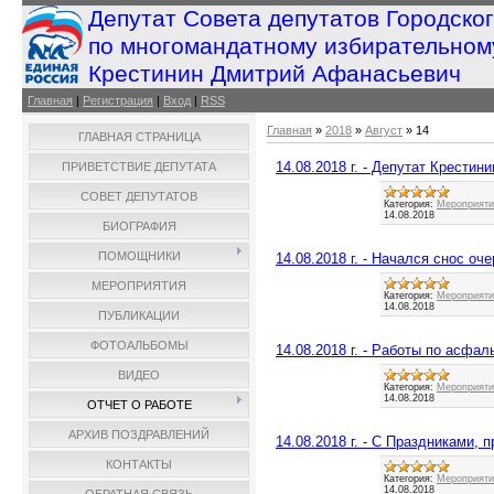
Депутат Совета депутатов Городско
по многомандатному избирательном
Крестинин Дмитрий Афанасьевич
Главная
|
Регистрация
|
Вход
|
RSS
Главная
»
2018
»
Август
»
14
ГЛАВНАЯ СТРАНИЦА
14.08.2018 г. - Депутат Крести
ПРИВЕТСТВИЕ ДЕПУТАТА
СОВЕТ ДЕПУТАТОВ
Категория:
Мероприятия
14.08.2018
БИОГРАФИЯ
ПОМОЩНИКИ
14.08.2018 г. - Начался снос оч
МЕРОПРИЯТИЯ
Категория:
Мероприятия
14.08.2018
ПУБЛИКАЦИИ
ФОТОАЛЬБОМЫ
14.08.2018 г. - Работы по асфа
ВИДЕО
Категория:
Мероприятия
14.08.2018
ОТЧЕТ О РАБОТЕ
АРХИВ ПОЗДРАВЛЕНИЙ
14.08.2018 г. - С Праздниками, 
КОНТАКТЫ
Категория:
Мероприятия
14.08.2018