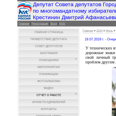
Депутат Совета депутатов Горо
по многомандатному избирател
Крестинин Дмитрий Афанасьев
Главная
|
Регистрация
|
Вход
|
RSS
Главная
»
2019
»
Июль
»
ГЛАВНАЯ СТРАНИЦА
19.07.2019 г. - Оче
ПРИВЕТСТВИЕ ДЕПУТАТА
СОВЕТ ДЕПУТАТОВ
У технических в
дорожные знаки 
БИОГРАФИЯ
свой личный тр
ПОМОЩНИКИ
проблем другим
МЕРОПРИЯТИЯ
ПУБЛИКАЦИИ
ФОТОАЛЬБОМЫ
ВИДЕО
ОТЧЕТ О РАБОТЕ
АРХИВ ПОЗДРАВЛЕНИЙ
КОНТАКТЫ