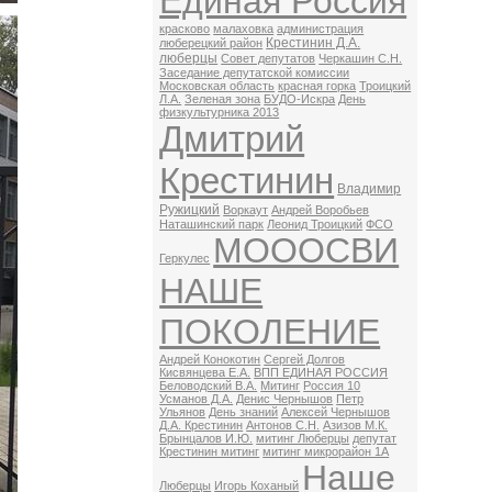
Единая Россия
красково
малаховка
администрация
Крестинин Д.А.
люберецкий район
люберцы
Совет депутатов
Черкашин С.Н.
Заседание депутатской комиссии
Московская область
красная горка
Троицкий
Л.А.
Зеленая зона
БУДО-Искра
День
физкультурника 2013
Дмитрий
Крестинин
Владимир
Ружицкий
Воркаут
Андрей Воробьев
Наташинский парк
Леонид Троицкий
ФСО
МОООСВИ
Геркулес
НАШЕ
ПОКОЛЕНИЕ
Андрей Конокотин
Сергей Долгов
Кисвянцева Е.А.
ВПП ЕДИНАЯ РОССИЯ
Беловодский В.А.
Митинг
Россия 10
Усманов Д.А.
Денис Чернышов
Петр
Ульянов
День знаний
Алексей Чернышов
Д.А. Крестинин
Антонов С.Н.
Азизов М.К.
Брынцалов И.Ю.
митинг Люберцы
депутат
Крестинин митинг
митинг микрорайон 1А
Наше
Люберцы
Игорь Коханый