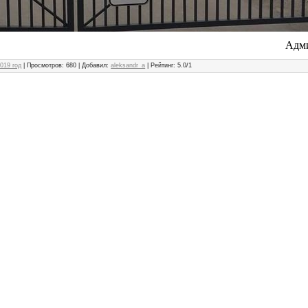
Адми
019 год
|
Просмотров
: 680 |
Добавил
:
aleksandr_a
|
Рейтинг
:
5.0
/
1