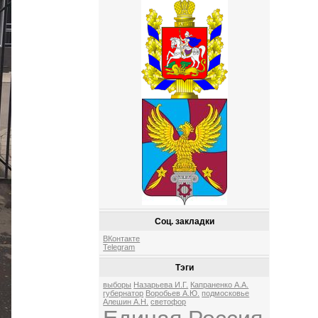
Соц. закладки
ВКонтакте
Telegram
Тэги
выборы
Назарьева И.Г.
Капраненко А.А.
губернатор
Воробьев А.Ю.
подмосковье
Алешин А.Н.
светофор