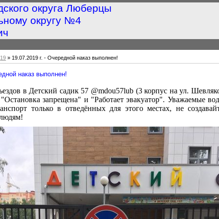
дского округа Люберцы
ьному округу №4
ич
19
» 19.07.2019 г. - Очередной наказ выполнен!
редной наказ выполнен!
ъездов в Детский садик 57 @mdou57lub (3 корпус на ул. Шевляк
"Остановка запрещена" и "Работает эвакуатор". Уважаемые во
анспорт только в отведённых для этого местах, не создавай
 людям!