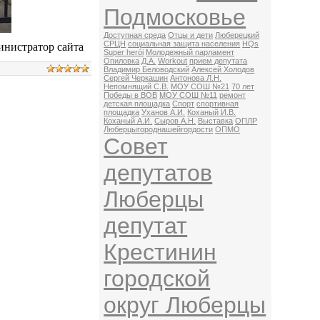
Подмосковье
Доступная среда
Отцы и дети
Люберецкий
СРЦН
социальная защита населения
HQs
нистратор сайта
Super herói
Молодежный парламент
Опиловка
Д.А.
Workout
прием депутата
Владимир Беловодский
Алексей Холодов
Сергей Черкашин
Антонова Л.Н.
Непомнящий С.В.
МОУ СОШ №21
70 лет
Победы в ВОВ
МОУ СОШ №11
ремонт
детская площадка
Спорт
спортивная
площадка
Уханов А.И.
Коханый И.В.
Коханый А.И.
Сыров А.Н.
Выставка
ОПЛР
Люберцыгороднашейгордости
ОПМО
Совет
депутатов
Люберцы
депутат
Крестинин
городской
округ Люберцы