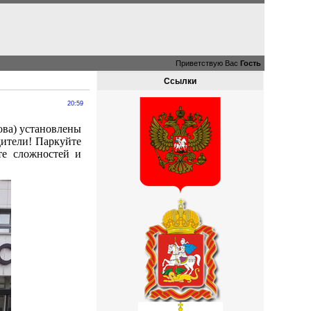
Приветствую Вас
Гость
Ссылки
20:59
ова) установлены
дители! Паркуйте
те сложностей и