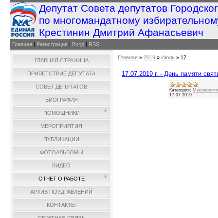
Депутат Совета депутатов Городско
по многомандатному избирательном
Крестинин Дмитрий Афанасьевич
Главная
|
Регистрация
|
Вход
|
RSS
Главная
»
2019
»
Июль
»
17
ГЛАВНАЯ СТРАНИЦА
17.07.2019 г. - День памяти св
ПРИВЕТСТВИЕ ДЕПУТАТА
СОВЕТ ДЕПУТАТОВ
Категория:
Мероприятия
17.07.2019
БИОГРАФИЯ
ПОМОЩНИКИ
МЕРОПРИЯТИЯ
ПУБЛИКАЦИИ
ФОТОАЛЬБОМЫ
ВИДЕО
ОТЧЕТ О РАБОТЕ
АРХИВ ПОЗДРАВЛЕНИЙ
КОНТАКТЫ