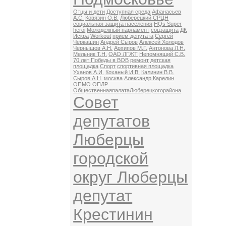
Отцы и дети
Доступная среда
Афанасьев
А.С.
Ковязин О.В.
Люберецкий СРЦН
социальная защита населения
HQs Super
herói
Молодежный парламент
соцзащита
ДК
Искра
Workout
прием депутата
Сергей
Черкашин
Андрей Сыров
Алексей Холодов
Чернышов А.Н.
Архипов М.Г.
Антонова Л.Н.
Мельник Т.Н.
ОАО ЛГЖТ
Непомнящий С.В.
70 лет Победы в ВОВ
ремонт
детская
площадка
Спорт
спортивная площадка
Уханов А.И.
Коханый И.В.
Калинин В.В.
Сыров А.Н.
москва
Александр Карелин
ОПМО
ОПЛР
ОбщественнаяпалатаЛюберецкогорайона
Совет
депутатов
Люберцы
городской
округ Люберцы
депутат
Крестинин