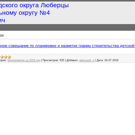
дского округа Люберцы
ьному округу №4
ич
04
ездное совещание по планировке и разметке границ строительства детской
ория:
Мероприятия за 2019 год
|
Просмотров:
635
|
Добавил:
aleksandr_a
|
Дата:
04.07.2019