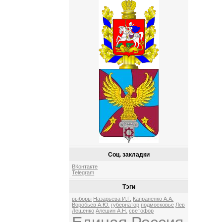
Соц. закладки
ВКонтакте
Telegram
Тэги
выборы
Назарьева И.Г.
Капраненко А.А.
Воробьев А.Ю.
губернатор
подмосковье
Лев
Лещенко
Алешин А.Н.
светофор