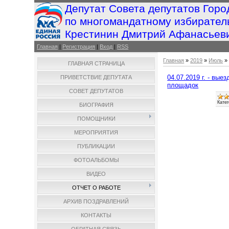
Депутат Совета депутатов Горо
по многомандатному избирател
Крестинин Дмитрий Афанасьев
Главная
|
Регистрация
|
Вход
|
RSS
Главная
»
2019
»
Июль
»
ГЛАВНАЯ СТРАНИЦА
04.07.2019 г. - вы
ПРИВЕТСТВИЕ ДЕПУТАТА
площадок
СОВЕТ ДЕПУТАТОВ
Катег
БИОГРАФИЯ
ПОМОЩНИКИ
МЕРОПРИЯТИЯ
ПУБЛИКАЦИИ
ФОТОАЛЬБОМЫ
ВИДЕО
ОТЧЕТ О РАБОТЕ
АРХИВ ПОЗДРАВЛЕНИЙ
КОНТАКТЫ