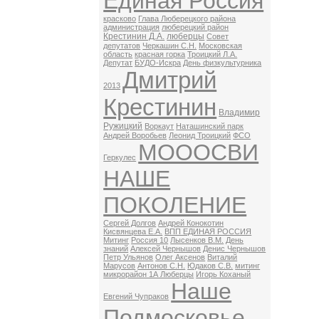
Единая Россия
красково
Глава Люберецкого района
администрация
люберецкий район
Крестинин Д.А.
люберцы
Совет
депутатов
Черкашин С.Н.
Московская
область
красная горка
Троицкий Л.А.
Депутат
БУДО-Искра
День физкультурника
Дмитрий
2013
Крестинин
Владимир
Ружицкий
Воркаут
Наташинский парк
Андрей Воробьев
Леонид Троицкий
ФСО
МОООСВИ
Геркулес
НАШЕ
ПОКОЛЕНИЕ
Сергей Долгов
Андрей Конокотин
Кисвянцева Е.А.
ВПП ЕДИНАЯ РОССИЯ
Митинг
Россия 10
Лысенков В.М.
День
знаний
Алексей Чернышов
Денис Чернышов
Петр Ульянов
Олег Аксенов
Виталий
Марусов
Антонов С.Н.
Юдаков С.В.
митинг
микрорайон 1А Люберцы
Игорь Коханый
Наше
Евгений Чупраков
Подмосковье