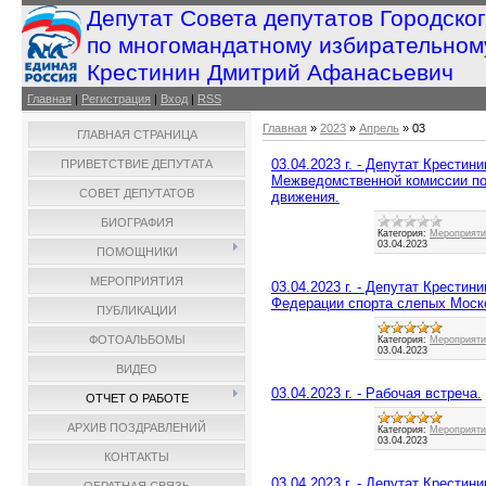
Депутат Совета депутатов Городско
по многомандатному избирательном
Крестинин Дмитрий Афанасьевич
Главная
|
Регистрация
|
Вход
|
RSS
Главная
»
2023
»
Апрель
»
03
ГЛАВНАЯ СТРАНИЦА
03.04.2023 г. - Депутат Крестин
ПРИВЕТСТВИЕ ДЕПУТАТА
Межведомственной комиссии по
СОВЕТ ДЕПУТАТОВ
движения.
БИОГРАФИЯ
Категория:
Мероприятия
03.04.2023
ПОМОЩНИКИ
МЕРОПРИЯТИЯ
03.04.2023 г. - Депутат Крести
Федерации спорта слепых Моско
ПУБЛИКАЦИИ
ФОТОАЛЬБОМЫ
Категория:
Мероприятия
03.04.2023
ВИДЕО
03.04.2023 г. - Рабочая встреча.
ОТЧЕТ О РАБОТЕ
АРХИВ ПОЗДРАВЛЕНИЙ
Категория:
Мероприятия
03.04.2023
КОНТАКТЫ
03.04.2023 г. - Депутат Крести