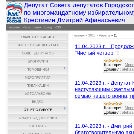
Депутат Совета депутатов Городско
по многомандатному избирательном
Крестинин Дмитрий Афанасьевич
Главная
|
Регистрация
|
Вход
|
RSS
Главная
»
2023
»
Апрель
»
11
ГЛАВНАЯ СТРАНИЦА
11.04.2023 г. - Продол
ПРИВЕТСТВИЕ ДЕПУТАТА
"Чистый четверг"!
СОВЕТ ДЕПУТАТОВ
БИОГРАФИЯ
Категория:
Меро
Добавил:
aleksa
ПОМОЩНИКИ
МЕРОПРИЯТИЯ
11.04.2023 г. - Депута
ПУБЛИКАЦИИ
наступающим Светлым
ФОТОАЛЬБОМЫ
семью нашего воина, 
ВИДЕО
Категория:
Меро
ОТЧЕТ О РАБОТЕ
Добавил:
aleksa
АРХИВ ПОЗДРАВЛЕНИЙ
11.04.2023 г. - Дмитри
КОНТАКТЫ
благотворительную акц