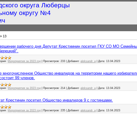
дского округа Люберцы
ьному округу №4
ич
»
13
завершении рабочего дня Депутат Крестиинин посетил ГКУ СО МО Семейн
ерецкий".
ория:
Мероприятия за 2023 год
|
Просмотров:
233
|
Добавил:
aleksandr_a
|
Дата:
13.04.2023
мое многочисленное Общество инвалидов на территории нашего избиратель
состоит 99 членов.
ория:
Мероприятия за 2023 год
|
Просмотров:
214
|
Добавил:
aleksandr_a
|
Дата:
13.04.2023
путат Крестинин посетил Общество инвалидов 9 с гостинцами.
ория:
Мероприятия за 2023 год
|
Просмотров:
235
|
Добавил:
aleksandr_a
|
Дата:
13.04.2023