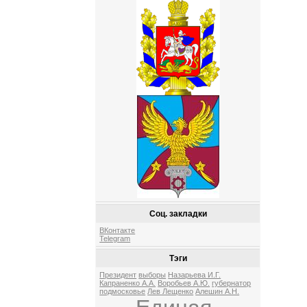
Соц. закладки
ВКонтакте
Telegram
Тэги
Президент
выборы
Назарьева И.Г.
Капраненко А.А.
Воробьев А.Ю.
губернатор
подмосковье
Лев Лещенко
Алешин А.Н.