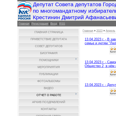
Депутат Совета депутатов Горо
по многомандатному избирател
Крестинин Дмитрий Афанасьев
Главная
|
Регистрация
|
Вход
|
RSS
Главная
»
2023
»
Апрель
ГЛАВНАЯ СТРАНИЦА
13.04.2023 г. - В 
ПРИВЕТСТВИЕ ДЕПУТАТА
семье и детям "Люб
СОВЕТ ДЕПУТАТОВ
Катег
БИОГРАФИЯ
ПОМОЩНИКИ
13.04.2023 г. - Са
Общество 2, в нём 
МЕРОПРИЯТИЯ
ПУБЛИКАЦИИ
Катег
ФОТОАЛЬБОМЫ
13.04.2023 г. - Де
ВИДЕО
Катег
ОТЧЕТ О РАБОТЕ
АРХИВ ПОЗДРАВЛЕНИЙ
КОНТАКТЫ