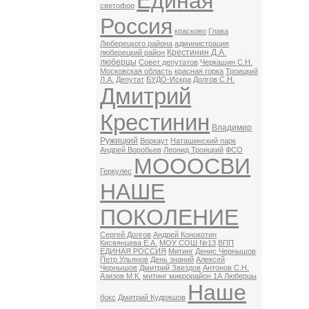
Единая
светофор
Россия
красково
Глава
Люберецкого района
администрация
Крестинин Д.А.
люберецкий район
люберцы
Совет депутатов
Черкашин С.Н.
Московская область
красная горка
Троицкий
Л.А.
Депутат
БУДО-Искра
Долгов С.Н.
Дмитрий
Крестинин
Владимир
Ружицкий
Воркаут
Наташинский парк
Андрей Воробьев
Леонид Троицкий
ФСО
МОООСВИ
Геркулес
НАШЕ
ПОКОЛЕНИЕ
Сергей Долгов
Андрей Конокотин
Кисвянцева Е.А.
МОУ СОШ №13
ВПП
ЕДИНАЯ РОССИЯ
Митинг
Денис Чернышов
Петр Ульянов
День знаний
Алексей
Чернышов
Дмитрий Звездов
Антонов С.Н.
Азизов М.К.
митинг микрорайон 1А Люберцы
Наше
бокс
Дмитрий Кудряшов