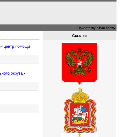
Приветствую Вас
Гость
Ссылки
ый центр помощи
ного округа -