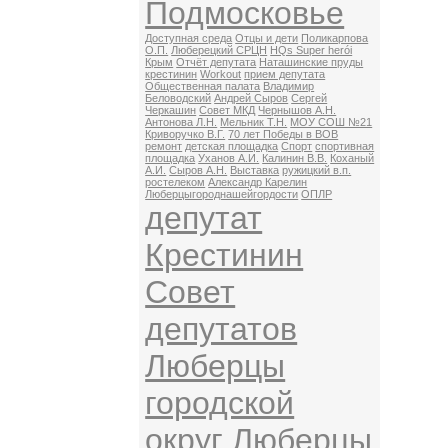
Подмосковье
Доступная среда
Отцы и дети
Поликарпова
О.П.
Люберецкий СРЦН
HQs Super herói
Крым
Отчёт депутата
Наташинские пруды
крестинин
Workout
прием депутата
Общественная палата
Владимир
Беловодский
Андрей Сыров
Сергей
Черкашин
Совет МКД
Чернышов А.Н.
Антонова Л.Н.
Мельник Т.Н.
МОУ СОШ №21
Криворучко В.Г.
70 лет Победы в ВОВ
ремонт
детская площадка
Спорт
спортивная
площадка
Уханов А.И.
Калинин В.В.
Коханый
А.И.
Сыров А.Н.
Выставка
ружицкий в.п.
ростелеком
Александр Карелин
Люберцыгороднашейгордости
ОПЛР
депутат
Крестинин
Совет
депутатов
Люберцы
городской
округ Люберцы