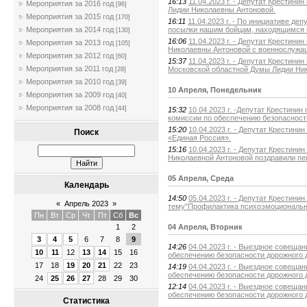
16:13
11.04.2023 г. - Депутат Крестин
Мероприятия за 2016 год
[96]
Лидии Николаевны Антоновой.
Мероприятия за 2015 год
[170]
16:11
11.04.2023 г. - По инициативе д
посылки нашим бойцам, находящимся 
Мероприятия за 2014 год
[130]
16:06
11.04.2023 г. - Депутат Крестин
Мероприятия за 2013 год
[105]
Николаевны Антоновой с военнослужа
Мероприятия за 2012 год
[60]
15:37
11.04.2023 г. - Депутат Крестини
Мероприятия за 2011 год
Московской областной Думы Лидии Ни
[28]
Мероприятия за 2010 год
[39]
10 Апреля, Понедельник
Мероприятия за 2009 год
[40]
Мероприятия за 2008 год
[44]
15:32
10.04.2023 г. -Депутат Крестини
комиссии по обеспечению безопасност
15:20
10.04.2023 г. - Депутат Крестин
Поиск
«Единая Россия».
15:16
10.04.2023 г. - Депутат Крестин
Николаевной Антоновой поздравили пе
05 Апреля, Среда
Календарь
14:50
05.04.2023 г. - Депутат Крестин
«
Апрель 2023
»
тему"Профилактика психоэмоционально
Пн
Вт
Ср
Чт
Пт
Сб
Вс
04 Апреля, Вторник
1
2
3
4
5
6
7
8
9
14:26
04.04.2023 г. - Выездное совещ
10
11
12
13
14
15
16
обеспечению безопасности дорожного 
17
18
19
20
21
22
23
14:19
04.04.2023 г. - Выездное совещ
обеспечению безопасности дорожного 
24
25
26
27
28
29
30
12:14
04.04.2023 г. - Выездное совещ
обеспечению безопасности дорожного 
Статистика