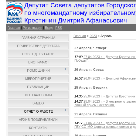
Депутат Совета депутатов Городско
по многомандатному избирательном
Крестинин Дмитрий Афанасьевич
Главная
|
Регистрация
|
Вход
|
RSS
Главная
»
2023
»
Апрель
ГЛАВНАЯ СТРАНИЦА
ПРИВЕТСТВИЕ ДЕПУТАТА
27 Апреля, Четверг
СОВЕТ ДЕПУТАТОВ
17:09
27.04.2023 г. - Депутат Крестини
Победы".
БИОГРАФИЯ
26 Апреля, Среда
ПОМОЩНИКИ
16:52
26.04.2023 г. - Дмитрий Афанась
МЕРОПРИЯТИЯ
ПУБЛИКАЦИИ
25 Апреля, Вторник
ФОТОАЛЬБОМЫ
14:35
25.04.2023 г. - Депутат Крестин
14:27
25.04.2023 г. - В местном отдел
ВИДЕО
личный приём населения.
ОТЧЕТ О РАБОТЕ
21 Апреля, Пятница
АРХИВ ПОЗДРАВЛЕНИЙ
14:17
21.04.2023 г. - Депутат Крестини
ГБУ СО МО Центра помощи семье и де
КОНТАКТЫ
20 Апреля, Четверг