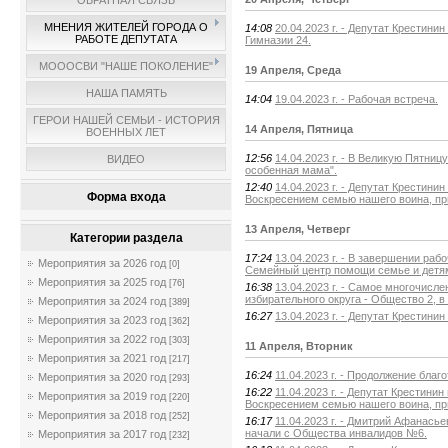
ОБРАТНАЯ СВЯЗЬ
МНЕНИЯ ЖИТЕЛЕЙ ГОРОДА О
14:08
20.04.2023 г. - Депутат Крестин
РАБОТЕ ДЕПУТАТА
Гимназии 24.
МОООСВИ "НАШЕ ПОКОЛЕНИЕ"
19 Апреля, Среда
НАША ПАМЯТЬ
14:04
19.04.2023 г. - Рабочая встреча.
ГЕРОИ НАШЕЙ СЕМЬИ - ИСТОРИЯ
14 Апреля, Пятница
ВОЕННЫХ ЛЕТ
12:56
14.04.2023 г. - В Великую Пятни
ВИДЕО
особенная мама".
12:40
14.04.2023 г. - Депутат Крести
Форма входа
Воскресением семью нашего воина, п
13 Апреля, Четверг
Категории раздела
17:24
13.04.2023 г. - В завершении ра
Мероприятия за 2026 год
[0]
Семейный центр помощи семье и детям
Мероприятия за 2025 год
[76]
16:38
13.04.2023 г. - Самое многочисл
избирательного округа - Общество 2, в
Мероприятия за 2024 год
[389]
16:27
13.04.2023 г. - Депутат Крестини
Мероприятия за 2023 год
[362]
Мероприятия за 2022 год
[303]
11 Апреля, Вторник
Мероприятия за 2021 год
[217]
16:24
11.04.2023 г. - Продолжение благ
Мероприятия за 2020 год
[293]
16:22
11.04.2023 г. - Депутат Крести
Мероприятия за 2019 год
[220]
Воскресением семью нашего воина, п
Мероприятия за 2018 год
[252]
16:17
11.04.2023 г. - Дмитрий Афанась
начали с Общества инвалидов №6.
Мероприятия за 2017 год
[232]