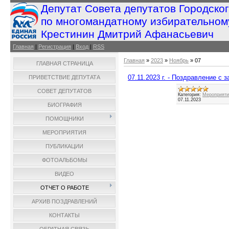
Депутат Совета депутатов Городско
по многомандатному избирательном
Крестинин Дмитрий Афанасьевич
Главная
|
Регистрация
|
Вход
|
RSS
Главная
»
2023
»
Ноябрь
»
07
ГЛАВНАЯ СТРАНИЦА
07.11.2023 г. - Поздравление с 
ПРИВЕТСТВИЕ ДЕПУТАТА
СОВЕТ ДЕПУТАТОВ
Категория:
Мероприятия
07.11.2023
БИОГРАФИЯ
ПОМОЩНИКИ
МЕРОПРИЯТИЯ
ПУБЛИКАЦИИ
ФОТОАЛЬБОМЫ
ВИДЕО
ОТЧЕТ О РАБОТЕ
АРХИВ ПОЗДРАВЛЕНИЙ
КОНТАКТЫ