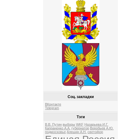
Соц. закладки
ВКонтакте
Telegram
Тэги
В.В. Путин
выборы
WKF
Назарьева И.Г.
Капраненко А.А.
губернатор
Воробьев А.Ю.
подмосковье
Алешин А.Н.
светофор