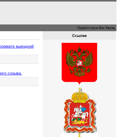
Приветствую Вас
Гость
Ссылки
 формате выездной
рого созыва.