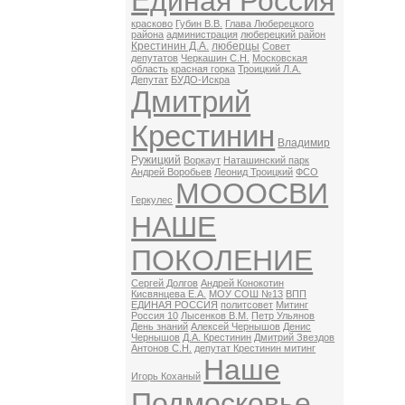
Единая Россия
красково
Губин В.В.
Глава Люберецкого
района
администрация
люберецкий район
Крестинин Д.А.
люберцы
Совет
депутатов
Черкашин С.Н.
Московская
область
красная горка
Троицкий Л.А.
Депутат
БУДО-Искра
Дмитрий
Крестинин
Владимир
Ружицкий
Воркаут
Наташинский парк
Андрей Воробьев
Леонид Троицкий
ФСО
МОООСВИ
Геркулес
НАШЕ
ПОКОЛЕНИЕ
Сергей Долгов
Андрей Конокотин
Кисвянцева Е.А.
МОУ СОШ №13
ВПП
ЕДИНАЯ РОССИЯ
политсовет
Митинг
Россия 10
Лысенков В.М.
Петр Ульянов
День знаний
Алексей Чернышов
Денис
Чернышов
Д.А. Крестинин
Дмитрий Звездов
Антонов С.Н.
депутат Крестинин митинг
Наше
Игорь Коханый
Подмосковье