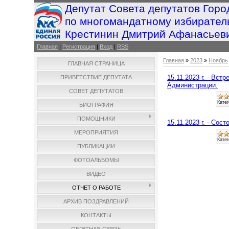
Депутат Совета депутатов Горо
по многомандатному избирател
Крестинин Дмитрий Афанасьев
Главная
|
Регистрация
|
Вход
|
RSS
Главная
»
2023
»
Ноябрь
ГЛАВНАЯ СТРАНИЦА
15.11.2023 г. - Вс
ПРИВЕТСТВИЕ ДЕПУТАТА
Администрации.
СОВЕТ ДЕПУТАТОВ
Катег
БИОГРАФИЯ
ПОМОЩНИКИ
15.11.2023 г. - Со
МЕРОПРИЯТИЯ
Катег
ПУБЛИКАЦИИ
ФОТОАЛЬБОМЫ
ВИДЕО
ОТЧЕТ О РАБОТЕ
АРХИВ ПОЗДРАВЛЕНИЙ
КОНТАКТЫ