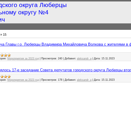
дского округа Люберцы
ьному округу №4
ич
»
15
треча Главы г.о. Люберцы Владимира Михайловича Волкова с жителями в
ория:
Мероприятия за 2023 год
|
Просмотров:
240
|
Добавил:
aleksandr_a
|
Дата:
15.11.2023
стоялось 17-е заседание Совета депутатов городского округа Люберцы вто
ория:
Мероприятия за 2023 год
|
Просмотров:
178
|
Добавил:
aleksandr_a
|
Дата:
15.11.2023