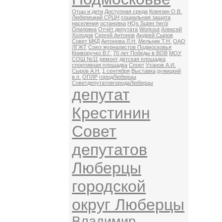
Отцы и дети
Доступная среда
Ковязин О.В.
Люберецкий СРЦН
социальная защита
населения
остановка
HQs Super herói
Опиловка
Отчёт депутата
Workout
Алексей
Холодов
Сергей Антонов
Андрей Сыров
Совет МКД
Антонова Л.Н.
Мельник Т.Н.
ОАО
ЛГЖТ
Союз журналистов Подмосковья
Криворучко В.Г.
70 лет Победы в ВОВ
МОУ
СОШ №11
ремонт
детская площадка
спортивная площадка
Спорт
Уханов А.И.
Сыров А.Н.
1 сентября
Выставка
ружицкий
в.п.
ОПЛР
городЛюберцы
СоветдепутатовгородаЛюберцы
депутат
Крестинин
Совет
депутатов
Люберцы
городской
округ Люберцы
Владимир