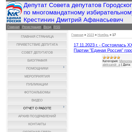
Депутат Совета депутатов Городско
по многомандатному избирательном
Крестинин Дмитрий Афанасьевич
Главная
|
Регистрация
|
Вход
|
RSS
Главная
»
2023
»
Ноябрь
»
17
ГЛАВНАЯ СТРАНИЦА
17.11.2023 г. - Состоялась
ПРИВЕТСТВИЕ ДЕПУТАТА
Партии "Единая Россия" гор
СОВЕТ ДЕПУТАТОВ
БИОГРАФИЯ
Категория:
Меропри
aleksandr_a
|
Дата:
ПОМОЩНИКИ
МЕРОПРИЯТИЯ
ПУБЛИКАЦИИ
ФОТОАЛЬБОМЫ
ВИДЕО
ОТЧЕТ О РАБОТЕ
АРХИВ ПОЗДРАВЛЕНИЙ
КОНТАКТЫ