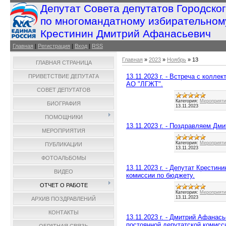
Депутат Совета депутатов Городско
по многомандатному избирательном
Крестинин Дмитрий Афанасьевич
Главная
|
Регистрация
|
Вход
|
RSS
Главная
»
2023
»
Ноябрь
»
13
ГЛАВНАЯ СТРАНИЦА
13.11.2023 г. - Встреча с колл
ПРИВЕТСТВИЕ ДЕПУТАТА
АО "ЛГЖТ".
СОВЕТ ДЕПУТАТОВ
Категория:
Мероприятия
БИОГРАФИЯ
13.11.2023
ПОМОЩНИКИ
13.11.2023 г. - Поздравляем Дм
МЕРОПРИЯТИЯ
Категория:
Мероприятия
ПУБЛИКАЦИИ
13.11.2023
ФОТОАЛЬБОМЫ
13.11.2023 г. - Депутат Крести
ВИДЕО
комиссии по бюджету.
ОТЧЕТ О РАБОТЕ
Категория:
Мероприятия
13.11.2023
АРХИВ ПОЗДРАВЛЕНИЙ
КОНТАКТЫ
13.11.2023 г. - Дмитрий Афанас
постоянной депутатской комисс