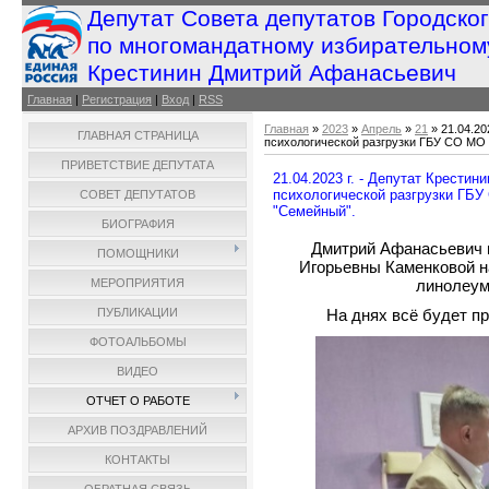
Депутат Совета депутатов Городско
по многомандатному избирательном
Крестинин Дмитрий Афанасьевич
Главная
|
Регистрация
|
Вход
|
RSS
Главная
»
2023
»
Апрель
»
21
» 21.04.20
ГЛАВНАЯ СТРАНИЦА
психологической разгрузки ГБУ СО МО
ПРИВЕТСТВИЕ ДЕПУТАТА
21.04.2023 г. - Депутат Крестин
психологической разгрузки ГБ
СОВЕТ ДЕПУТАТОВ
"Семейный".
БИОГРАФИЯ
Дмитрий Афанасьевич 
ПОМОЩНИКИ
Игорьевны Каменковой н
линолеума
МЕРОПРИЯТИЯ
ПУБЛИКАЦИИ
На днях всё будет п
ФОТОАЛЬБОМЫ
ВИДЕО
ОТЧЕТ О РАБОТЕ
АРХИВ ПОЗДРАВЛЕНИЙ
КОНТАКТЫ