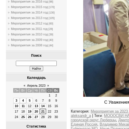
Мероприятия за 2016 год
[96]
Мероприятия за 2015 год
[170]
Мероприятия за 2014 год
[130]
Мероприятия за 2013 год
[105]
Мероприятия за 2012 год
[60]
Мероприятия за 2011 год
[28]
Мероприятия за 2010 год
[39]
Мероприятия за 2009 год
[40]
Мероприятия за 2008 год
[44]
Поиск
Календарь
«
Апрель 2023
»
Пн
Вт
Ср
Чт
Пт
Сб
Вс
1
2
3
4
5
6
7
8
9
С Уважением
10
11
12
13
14
15
16
Категория
:
Мероприятия за 2023
17
18
19
20
21
22
23
aleksandr_a
|
Теги
:
МОООСВИ Н
24
25
26
27
28
29
30
городской округ Люберцы
,
Дмитр
Единая Россия
,
Владимир Михай
Статистика
Губернатор МО
,
Наше Подмоско