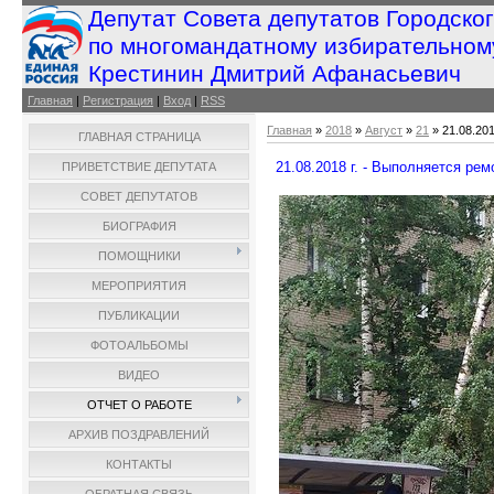
Депутат Совета депутатов Городско
по многомандатному избирательном
Крестинин Дмитрий Афанасьевич
Главная
|
Регистрация
|
Вход
|
RSS
Главная
»
2018
»
Август
»
21
» 21.08.20
ГЛАВНАЯ СТРАНИЦА
21.08.2018 г. - Выполняется ре
ПРИВЕТСТВИЕ ДЕПУТАТА
СОВЕТ ДЕПУТАТОВ
БИОГРАФИЯ
ПОМОЩНИКИ
МЕРОПРИЯТИЯ
ПУБЛИКАЦИИ
ФОТОАЛЬБОМЫ
ВИДЕО
ОТЧЕТ О РАБОТЕ
АРХИВ ПОЗДРАВЛЕНИЙ
КОНТАКТЫ