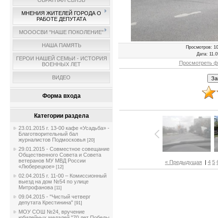
ОБРАТНАЯ СВЯЗЬ
МНЕНИЯ ЖИТЕЛЕЙ ГОРОДА О
РАБОТЕ ДЕПУТАТА
МОООСВИ "НАШЕ ПОКОЛЕНИЕ"
НАША ПАМЯТЬ
Просмотров
: 1
Дата
: 11.
ГЕРОИ НАШЕЙ СЕМЬИ - ИСТОРИЯ
Просмотреть ф
ВОЕННЫХ ЛЕТ
ВИДЕО
Форма входа
Категории раздела
23.01.2015 г. 13-00 кафе «Усадьба» -
Благотворительный бал
журналистов Подмосковья
[20]
29.01.2015 - Совместное совещание
Общественного Совета и Совета
ветеранов МУ МВД России
« Предыдущая
|
4
5
«Люберецкое»
[12]
02.04.2015 г. 11-00 – Комиссионный
выезд на дом №54 по улице
Митрофанова
[11]
09.04.2015 - "Чистый четверг
депутата Крестинина"
[91]
МОУ СОШ №24, вручение
юбилейных медалей "70 лет Победы