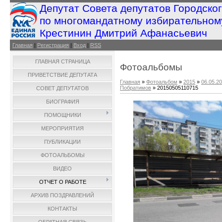
Депутат Совета депутатов Городско
по многомандатному избирательном
Крестинин Дмитрий Афанасьевич
Главная
|
Регистрация
|
Вход
|
RSS
ГЛАВНАЯ СТРАНИЦА
Фотоальбомы
ПРИВЕТСТВИЕ ДЕПУТАТА
Главная
»
Фотоальбом
»
2015
»
06.05.2
Побратимов
» 20150505110715
СОВЕТ ДЕПУТАТОВ
БИОГРАФИЯ
ПОМОЩНИКИ
МЕРОПРИЯТИЯ
ПУБЛИКАЦИИ
ФОТОАЛЬБОМЫ
ВИДЕО
ОТЧЕТ О РАБОТЕ
АРХИВ ПОЗДРАВЛЕНИЙ
КОНТАКТЫ