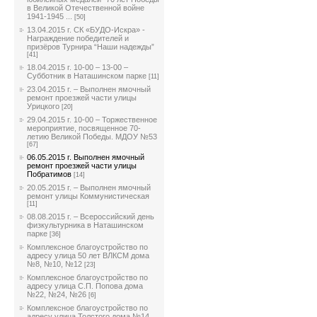
в Великой Отечественной войне
1941-1945 ...
[50]
13.04.2015 г. СК «БУДО-Искра» -
Награждение победителей и
призёров Турнира “Наши надежды”
[41]
18.04.2015 г. 10-00 – 13-00 –
Субботник в Наташинском парке
[11]
23.04.2015 г. – Выполнен ямочный
ремонт проезжей части улицы
Урицкого
[20]
29.04.2015 г. 10-00 – Торжественное
мероприятие, посвященное 70-
летию Великой Победы. МДОУ №53
[67]
06.05.2015 г. Выполнен ямочный
ремонт проезжей части улицы
Побратимов
[14]
20.05.2015 г. – Выполнен ямочный
ремонт улицы Коммунистическая
[11]
08.08.2015 г. – Всероссийский день
физкультурника в Наташинском
парке
[36]
Комплексное благоустройство по
адресу улица 50 лет ВЛКСМ дома
№8, №10, №12
[23]
Комплексное благоустройство по
адресу улица С.П. Попова дома
№22, №24, №26
[6]
Комплексное благоустройство по
адресу улица Толстого дома №14