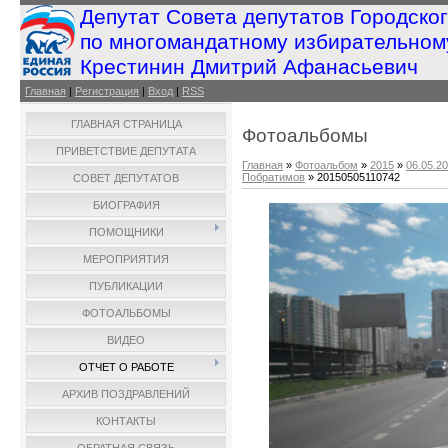
Депутат Совета депутатов Городско
по многомандатному избирательном
Крестинин Дмитрий Афанасьевич
Главная
|
Регистрация
|
Вход
|
RSS
ГЛАВНАЯ СТРАНИЦА
Фотоальбомы
ПРИВЕТСТВИЕ ДЕПУТАТА
Главная
»
Фотоальбом
»
2015
»
06.05.2
Побратимов
» 20150505110742
СОВЕТ ДЕПУТАТОВ
БИОГРАФИЯ
ПОМОЩНИКИ
МЕРОПРИЯТИЯ
ПУБЛИКАЦИИ
ФОТОАЛЬБОМЫ
ВИДЕО
ОТЧЕТ О РАБОТЕ
АРХИВ ПОЗДРАВЛЕНИЙ
КОНТАКТЫ