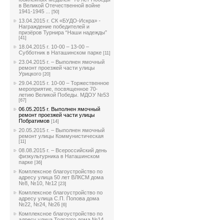
в Великой Отечественной войне
1941-1945 ...
[50]
13.04.2015 г. СК «БУДО-Искра» -
Награждение победителей и
призёров Турнира “Наши надежды”
[41]
18.04.2015 г. 10-00 – 13-00 –
Субботник в Наташинском парке
[11]
23.04.2015 г. – Выполнен ямочный
ремонт проезжей части улицы
Урицкого
[20]
29.04.2015 г. 10-00 – Торжественное
мероприятие, посвященное 70-
летию Великой Победы. МДОУ №53
[67]
06.05.2015 г. Выполнен ямочный
ремонт проезжей части улицы
Побратимов
[14]
20.05.2015 г. – Выполнен ямочный
ремонт улицы Коммунистическая
[11]
08.08.2015 г. – Всероссийский день
физкультурника в Наташинском
парке
[36]
Комплексное благоустройство по
адресу улица 50 лет ВЛКСМ дома
№8, №10, №12
[23]
Комплексное благоустройство по
адресу улица С.П. Попова дома
№22, №24, №26
[6]
Комплексное благоустройство по
адресу улица Толстого дома №14