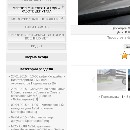
ОБРАТНАЯ СВЯЗЬ
МНЕНИЯ ЖИТЕЛЕЙ ГОРОДА О
РАБОТЕ ДЕПУТАТА
МОООСВИ "НАШЕ ПОКОЛЕНИЕ"
НАША ПАМЯТЬ
Просмотров
: 9
Дата
: 11.
ГЕРОИ НАШЕЙ СЕМЬИ - ИСТОРИЯ
Просмотреть ф
ВОЕННЫХ ЛЕТ
ВИДЕО
Форма входа
Категории раздела
23.01.2015 г. 13-00 кафе «Усадьба» -
Благотворительный бал
журналистов Подмосковья
[20]
29.01.2015 - Совместное совещание
Общественного Совета и Совета
ветеранов МУ МВД России
« Предыдущая
|
4
5
«Люберецкое»
[12]
02.04.2015 г. 11-00 – Комиссионный
выезд на дом №54 по улице
Митрофанова
[11]
09.04.2015 - "Чистый четверг
депутата Крестинина"
[91]
МОУ СОШ №24, вручение
юбилейных медалей "70 лет Победы