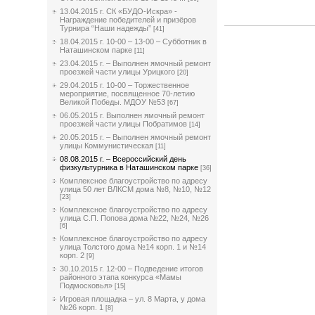
13.04.2015 г. СК «БУДО-Искра» -
Награждение победителей и призёров
Турнира “Наши надежды”
[41]
18.04.2015 г. 10-00 – 13-00 – Субботник в
Наташинском парке
[11]
23.04.2015 г. – Выполнен ямочный ремонт
проезжей части улицы Урицкого
[20]
29.04.2015 г. 10-00 – Торжественное
мероприятие, посвященное 70-летию
Великой Победы. МДОУ №53
[67]
06.05.2015 г. Выполнен ямочный ремонт
проезжей части улицы Побратимов
[14]
20.05.2015 г. – Выполнен ямочный ремонт
улицы Коммунистическая
[11]
08.08.2015 г. – Всероссийский день
физкультурника в Наташинском парке
[36]
Комплексное благоустройство по адресу
улица 50 лет ВЛКСМ дома №8, №10, №12
[23]
Комплексное благоустройство по адресу
улица С.П. Попова дома №22, №24, №26
[6]
Комплексное благоустройство по адресу
улица Толстого дома №14 корп. 1 и №14
корп. 2
[9]
30.10.2015 г. 12-00 – Подведение итогов
районного этапа конкурса «Мамы
Подмосковья»
[15]
Игровая площадка – ул. 8 Марта, у дома
№26 корп. 1
[8]