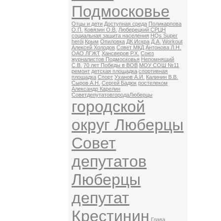
Подмосковье
Отцы и дети
Доступная среда
Поликарпова
О.П.
Ковязин О.В.
Люберецкий СРЦН
социальная защита населения
HQs Super
herói
Крым
Опиловка
ДК Искра
Д.А.
Workout
Алексей Холодов
Совет МКД
Антонова Л.Н.
ОАО ЛГЖТ
Хансверов Р.Х.
Союз
журналистов Подмосковья
Непомнящий
С.В.
70 лет Победы в ВОВ
МОУ СОШ №11
ремонт
детская площадка
спортивная
площадка
Спорт
Уханов А.И.
Калинин В.В.
Сыров А.Н.
Сергей Бадюк
ростелеком
Александр Карелин
СоветдепутатовгородаЛюберцы
городской
округ Люберцы
Совет
депутатов
Люберцы
депутат
Крестинин
Глава