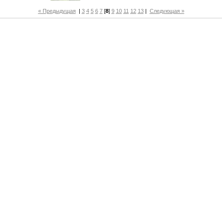
« Предыдущая
|
3
4
5
6
7
[
8
]
9
10
11
12
13
|
Следующая »