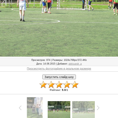
Просмотров
: 874 |
Размеры
: 1024x768px/372.4Kb
Дата
: 14.08.2015 |
Добавил
:
aleksandr_a
Просмотреть фотографию в реальном размере
Рейтинг
:
5.0
/
1