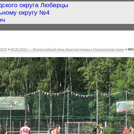
дского округа Люберцы
ьному округу №4
ич
2015
»
08.08.2015 г. – Всероссийский день физкультурника в Наташинском парке
» IMG