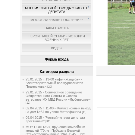
ОБРАТНАЯ СВЯЗЬ
МНЕНИЯ ЖИТЕЛЕЙ ГОРОДА О РАБОТЕ
ДЕПУТАТА
МОООСВИ "НАШЕ ПОКОЛЕНИЕ"
НАША ПАМЯТЬ
ГЕРОИ НАШЕЙ СЕМЬИ - ИСТОРИЯ
ВОЕННЫХ ЛЕТ
ВИДЕО
Форма входа
Категории раздела
23.01.2015 г. 13-00 кафе «Усадьба» -
Благотворительный бал журналистов
Подмосковья
[20]
29.01.2015 - Совместное совещание
Общественного Совета и Совета
ветеранов МУ МВД России «Люберецкое»
[12]
02.04.2015 г. 11-00 – Комиссионный выезд
на дом №54 по улице Митрофанова
[11]
09.04.2015 - "Чистый четверг депутата
Крестинина"
[91]
МОУ СОШ №24, вручение юбилейных
медалей "70 лет Победы в Великой
Отечественной войне 1941-1945 ...
[50]