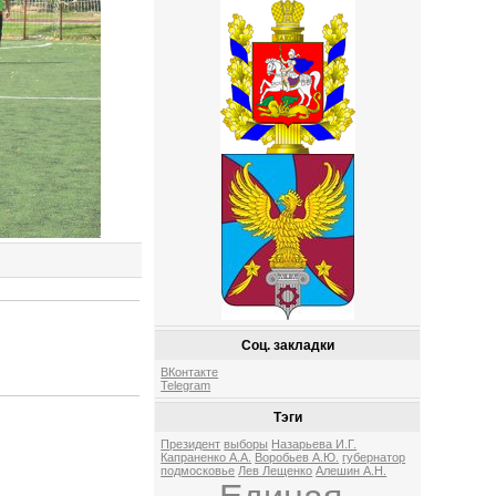
Соц. закладки
ВКонтакте
Telegram
Тэги
Президент
выборы
Назарьева И.Г.
Капраненко А.А.
Воробьев А.Ю.
губернатор
подмосковье
Лев Лещенко
Алешин А.Н.