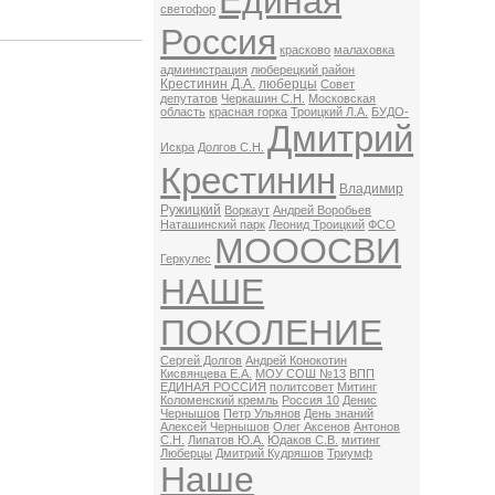
Единая
светофор
Россия
красково
малаховка
администрация
люберецкий район
Крестинин Д.А.
люберцы
Совет
депутатов
Черкашин С.Н.
Московская
область
красная горка
Троицкий Л.А.
БУДО-
Дмитрий
Искра
Долгов С.Н.
Крестинин
Владимир
Ружицкий
Воркаут
Андрей Воробьев
Наташинский парк
Леонид Троицкий
ФСО
МОООСВИ
Геркулес
НАШЕ
ПОКОЛЕНИЕ
Сергей Долгов
Андрей Конокотин
Кисвянцева Е.А.
МОУ СОШ №13
ВПП
ЕДИНАЯ РОССИЯ
политсовет
Митинг
Коломенский кремль
Россия 10
Денис
Чернышов
Петр Ульянов
День знаний
Алексей Чернышов
Олег Аксенов
Антонов
С.Н.
Липатов Ю.А.
Юдаков С.В.
митинг
Люберцы
Дмитрий Кудряшов
Триумф
Наше