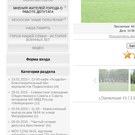
ОБРАТНАЯ СВЯЗЬ
МНЕНИЯ ЖИТЕЛЕЙ ГОРОДА О
РАБОТЕ ДЕПУТАТА
МОООСВИ "НАШЕ ПОКОЛЕНИЕ"
Просмотров
: 84
НАША ПАМЯТЬ
Дата
: 14.08
Просмотреть фо
ГЕРОИ НАШЕЙ СЕМЬИ - ИСТОРИЯ
ВОЕННЫХ ЛЕТ
ВИДЕО
Форма входа
Категории раздела
23.01.2015 г. 13-00 кафе «Усадьба» -
Благотворительный бал
журналистов Подмосковья
[20]
29.01.2015 - Совместное совещание
Общественного Совета и Совета
« Предыдущая
|
6
7
8
9
ветеранов МУ МВД России
«Люберецкое»
[12]
02.04.2015 г. 11-00 – Комиссионный
выезд на дом №54 по улице
Митрофанова
[11]
09.04.2015 - "Чистый четверг
депутата Крестинина"
[91]
МОУ СОШ №24, вручение
юбилейных медалей "70 лет Победы