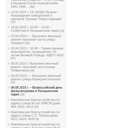
в Великой Отечественной войне
1941-1945 ...
[50]
13.04.2015 г. СК «БУДО-Искра» -
Награждение победителей и
призёров Турнира “Наши надежды”
[41]
18.04.2015 г. 10-00 – 13-00 –
Субботник в Наташинском парке
[11]
23.04.2015 г. – Выполнен ямочный
ремонт проезжей части улицы
Урицкого
[20]
29.04.2015 г. 10-00 – Торжественное
мероприятие, посвященное 70-
летию Великой Победы. МДОУ №53
[67]
06.05.2015 г. Выполнен ямочный
ремонт проезжей части улицы
Побратимов
[14]
20.05.2015 г. – Выполнен ямочный
ремонт улицы Коммунистическая
[11]
08.08.2015 г. – Всероссийский день
физкультурника в Наташинском
парке
[36]
Комплексное благоустройство по
адресу улица 50 лет ВЛКСМ дома
№8, №10, №12
[23]
Комплексное благоустройство по
адресу улица С.П. Попова дома
№22, №24, №26
[6]
Комплексное благоустройство по
адресу улица Толстого дома №14