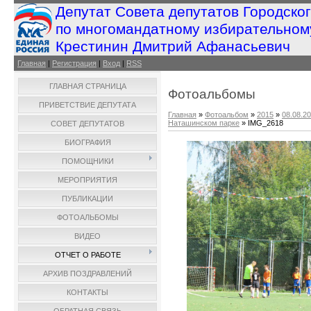
Депутат Совета депутатов Городско
по многомандатному избирательном
Крестинин Дмитрий Афанасьевич
Главная
|
Регистрация
|
Вход
|
RSS
ГЛАВНАЯ СТРАНИЦА
Фотоальбомы
ПРИВЕТСТВИЕ ДЕПУТАТА
Главная
»
Фотоальбом
»
2015
»
08.08.2
Наташинском парке
» IMG_2618
СОВЕТ ДЕПУТАТОВ
БИОГРАФИЯ
ПОМОЩНИКИ
МЕРОПРИЯТИЯ
ПУБЛИКАЦИИ
ФОТОАЛЬБОМЫ
ВИДЕО
ОТЧЕТ О РАБОТЕ
АРХИВ ПОЗДРАВЛЕНИЙ
КОНТАКТЫ