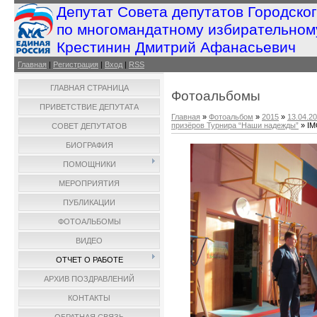
Депутат Совета депутатов Городско
по многомандатному избирательном
Крестинин Дмитрий Афанасьевич
Главная
|
Регистрация
|
Вход
|
RSS
ГЛАВНАЯ СТРАНИЦА
Фотоальбомы
ПРИВЕТСТВИЕ ДЕПУТАТА
Главная
»
Фотоальбом
»
2015
»
13.04.2
призёров Турнира “Наши надежды”
» IM
СОВЕТ ДЕПУТАТОВ
БИОГРАФИЯ
ПОМОЩНИКИ
МЕРОПРИЯТИЯ
ПУБЛИКАЦИИ
ФОТОАЛЬБОМЫ
ВИДЕО
ОТЧЕТ О РАБОТЕ
АРХИВ ПОЗДРАВЛЕНИЙ
КОНТАКТЫ