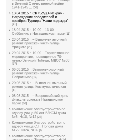
в Великой Отечественной войне
1941-1945 ...
[50]
13.04.2015 г. СК «БУДО-Искра» -
Награждение победителей и
призёров Турнира “Наши надежды”
[41]
18.04.2015 г. 10-00 – 13-00 –
Субботник в Наташинском парке
[11]
23.04.2015 г. – Выполнен ямочный
ремонт проезжей части улицы
Урицкого
[20]
29.04.2015 г. 10-00 – Торжественное
мероприятие, посвященное 70-
летию Великой Победы. МДОУ №53
[67]
06.05.2015 г. Выполнен ямочный
ремонт проезжей части улицы
Побратимов
[14]
20.05.2015 г. – Выполнен ямочный
ремонт улицы Коммунистическая
[11]
08.08.2015 г. – Всероссийский день
физкультурника в Наташинском
парке
[36]
Комплексное благоустройство по
адресу улица 50 лет ВЛКСМ дома
№8, №10, №12
[23]
Комплексное благоустройство по
адресу улица С.П. Попова дома
№22, №24, №26
[6]
Комплексное благоустройство по
адресу улица Толстого дома №14