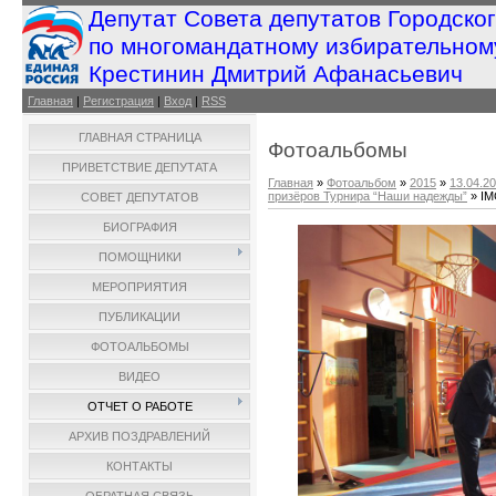
Депутат Совета депутатов Городско
по многомандатному избирательном
Крестинин Дмитрий Афанасьевич
Главная
|
Регистрация
|
Вход
|
RSS
ГЛАВНАЯ СТРАНИЦА
Фотоальбомы
ПРИВЕТСТВИЕ ДЕПУТАТА
Главная
»
Фотоальбом
»
2015
»
13.04.2
призёров Турнира “Наши надежды”
» IM
СОВЕТ ДЕПУТАТОВ
БИОГРАФИЯ
ПОМОЩНИКИ
МЕРОПРИЯТИЯ
ПУБЛИКАЦИИ
ФОТОАЛЬБОМЫ
ВИДЕО
ОТЧЕТ О РАБОТЕ
АРХИВ ПОЗДРАВЛЕНИЙ
КОНТАКТЫ