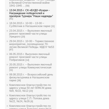
в Великой Отечественной войне
1941-1945 ...
[50]
13.04.2015 г. СК «БУДО-Искра» -
Награждение победителей и
призёров Турнира “Наши надежды”
[41]
18.04.2015 г. 10-00 – 13-00 –
Субботник в Наташинском парке
[11]
23.04.2015 г. – Выполнен ямочный
ремонт проезжей части улицы
Урицкого
[20]
29.04.2015 г. 10-00 – Торжественное
мероприятие, посвященное 70-
летию Великой Победы. МДОУ №53
[67]
06.05.2015 г. Выполнен ямочный
ремонт проезжей части улицы
Побратимов
[14]
20.05.2015 г. – Выполнен ямочный
ремонт улицы Коммунистическая
[11]
08.08.2015 г. – Всероссийский день
физкультурника в Наташинском
парке
[36]
Комплексное благоустройство по
адресу улица 50 лет ВЛКСМ дома
№8, №10, №12
[23]
Комплексное благоустройство по
адресу улица С.П. Попова дома
№22, №24, №26
[6]
Комплексное благоустройство по
адресу улица Толстого дома №14