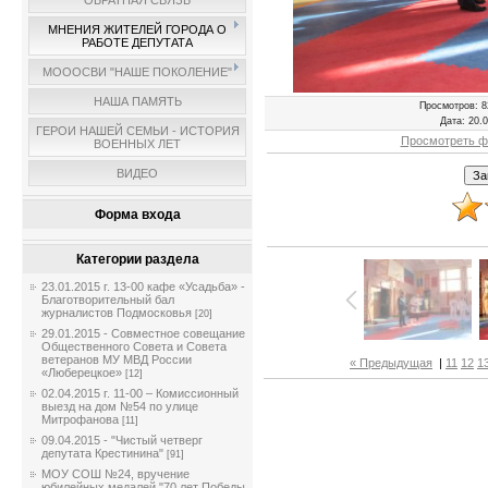
ОБРАТНАЯ СВЯЗЬ
МНЕНИЯ ЖИТЕЛЕЙ ГОРОДА О
РАБОТЕ ДЕПУТАТА
МОООСВИ "НАШЕ ПОКОЛЕНИЕ"
НАША ПАМЯТЬ
Просмотров
: 8
Дата
: 20.
ГЕРОИ НАШЕЙ СЕМЬИ - ИСТОРИЯ
Просмотреть ф
ВОЕННЫХ ЛЕТ
ВИДЕО
Форма входа
Категории раздела
23.01.2015 г. 13-00 кафе «Усадьба» -
Благотворительный бал
журналистов Подмосковья
[20]
29.01.2015 - Совместное совещание
Общественного Совета и Совета
ветеранов МУ МВД России
« Предыдущая
|
11
12
1
«Люберецкое»
[12]
02.04.2015 г. 11-00 – Комиссионный
выезд на дом №54 по улице
Митрофанова
[11]
09.04.2015 - "Чистый четверг
депутата Крестинина"
[91]
МОУ СОШ №24, вручение
юбилейных медалей "70 лет Победы