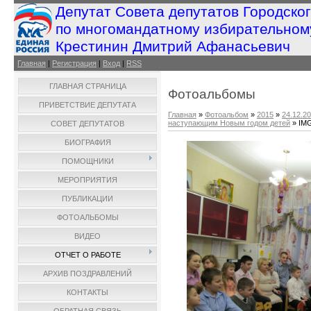
Депутат Совета депутатов Городско
по многомандатному избирательном
Крестинин Дмитрий Афанасьевич
Главная
|
Регистрация
|
Вход
|
RSS
ГЛАВНАЯ СТРАНИЦА
Фотоальбомы
ПРИВЕТСТВИЕ ДЕПУТАТА
Главная
»
Фотоальбом
»
2015
»
24.12.2
наступающим Новым годом детей
» IM
СОВЕТ ДЕПУТАТОВ
БИОГРАФИЯ
ПОМОЩНИКИ
МЕРОПРИЯТИЯ
ПУБЛИКАЦИИ
ФОТОАЛЬБОМЫ
ВИДЕО
ОТЧЕТ О РАБОТЕ
АРХИВ ПОЗДРАВЛЕНИЙ
КОНТАКТЫ