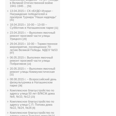
в Великой Отечественной войне
1941-1945 ...
[50]
13.04.2015 г. СК «БУДО-Искра» -
Награждение победителей и
призёров Турнира “Наши надежды”
[41]
18.04.2015 г. 10-00 – 13-00 –
Субботник в Наташинском парке
[11]
23.04.2015 г. – Выполнен ямочный
ремонт проезжей части улицы
Урицкого
[20]
29.04.2015 г. 10-00 – Торжественное
мероприятие, посвященное 70-
летию Великой Победы. МДОУ №53
[67]
06.05.2015 г. Выполнен ямочный
ремонт проезжей части улицы
Побратимов
[14]
20.05.2015 г. – Выполнен ямочный
ремонт улицы Коммунистическая
[11]
08.08.2015 г. – Всероссийский день
физкультурника в Наташинском
парке
[36]
Комплексное благоустройство по
адресу улица 50 лет ВЛКСМ дома
№8, №10, №12
[23]
Комплексное благоустройство по
адресу улица С.П. Попова дома
№22, №24, №26
[6]
Комплексное благоустройство по
адресу улица Толстого дома №14