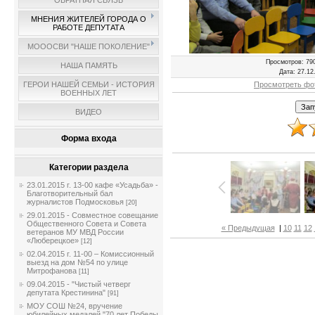
ОБРАТНАЯ СВЯЗЬ
МНЕНИЯ ЖИТЕЛЕЙ ГОРОДА О
РАБОТЕ ДЕПУТАТА
МОООСВИ "НАШЕ ПОКОЛЕНИЕ"
Просмотров
: 79
НАША ПАМЯТЬ
Дата
: 27.12
Просмотреть фо
ГЕРОИ НАШЕЙ СЕМЬИ - ИСТОРИЯ
ВОЕННЫХ ЛЕТ
ВИДЕО
Форма входа
Категории раздела
23.01.2015 г. 13-00 кафе «Усадьба» -
Благотворительный бал
журналистов Подмосковья
[20]
29.01.2015 - Совместное совещание
Общественного Совета и Совета
« Предыдущая
|
10
11
12
ветеранов МУ МВД России
«Люберецкое»
[12]
02.04.2015 г. 11-00 – Комиссионный
выезд на дом №54 по улице
Митрофанова
[11]
09.04.2015 - "Чистый четверг
депутата Крестинина"
[91]
МОУ СОШ №24, вручение
юбилейных медалей "70 лет Победы