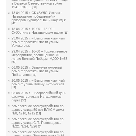
в Великой Отечественной войне
1941-1945 ...
[50]
13.04.2015 г. СК «БУДО-Искра» -
Награждение победителей и
призёров Турнира “Наши надежды”
[41]
18.04.2015 г. 10-00 – 13-00 –
Субботник в Наташинском парке
[11]
23.04.2015 г. – Выполнен ямочный
ремонт проезжей части улицы
Урицкого
[20]
29.04.2015 г. 10-00 – Торжественное
мероприятие, посвященное 70-
летию Великой Победы. МДОУ №53
[67]
06.05.2015 г. Выполнен ямочный
ремонт проезжей части улицы
Побратимов
[14]
20.05.2015 г. – Выполнен ямочный
ремонт улицы Коммунистическая
[11]
08.08.2015 г. – Всероссийский день
физкультурника в Наташинском
парке
[36]
Комплексное благоустройство по
адресу улица 50 лет ВЛКСМ дома
№8, №10, №12
[23]
Комплексное благоустройство по
адресу улица С.П. Попова дома
№22, №24, №26
[6]
Комплексное благоустройство по
адресу улица Толстого дома №14