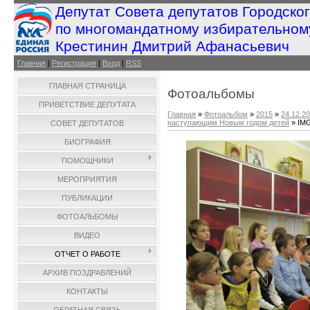
Депутат Совета депутатов Городско
по многомандатному избирательном
Крестинин Дмитрий Афанасьевич
Главная
|
Регистрация
|
Вход
|
RSS
ГЛАВНАЯ СТРАНИЦА
Фотоальбомы
ПРИВЕТСТВИЕ ДЕПУТАТА
Главная
»
Фотоальбом
»
2015
»
24.12.2
наступающим Новым годом детей
» IM
СОВЕТ ДЕПУТАТОВ
БИОГРАФИЯ
ПОМОЩНИКИ
МЕРОПРИЯТИЯ
ПУБЛИКАЦИИ
ФОТОАЛЬБОМЫ
ВИДЕО
ОТЧЕТ О РАБОТЕ
АРХИВ ПОЗДРАВЛЕНИЙ
КОНТАКТЫ