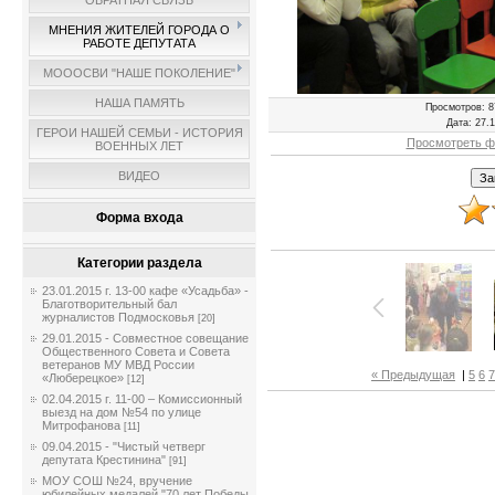
ОБРАТНАЯ СВЯЗЬ
МНЕНИЯ ЖИТЕЛЕЙ ГОРОДА О
РАБОТЕ ДЕПУТАТА
МОООСВИ "НАШЕ ПОКОЛЕНИЕ"
НАША ПАМЯТЬ
Просмотров
: 8
Дата
: 27.
ГЕРОИ НАШЕЙ СЕМЬИ - ИСТОРИЯ
Просмотреть ф
ВОЕННЫХ ЛЕТ
ВИДЕО
Форма входа
Категории раздела
23.01.2015 г. 13-00 кафе «Усадьба» -
Благотворительный бал
журналистов Подмосковья
[20]
29.01.2015 - Совместное совещание
Общественного Совета и Совета
ветеранов МУ МВД России
« Предыдущая
|
5
6
7
«Люберецкое»
[12]
02.04.2015 г. 11-00 – Комиссионный
выезд на дом №54 по улице
Митрофанова
[11]
09.04.2015 - "Чистый четверг
депутата Крестинина"
[91]
МОУ СОШ №24, вручение
юбилейных медалей "70 лет Победы