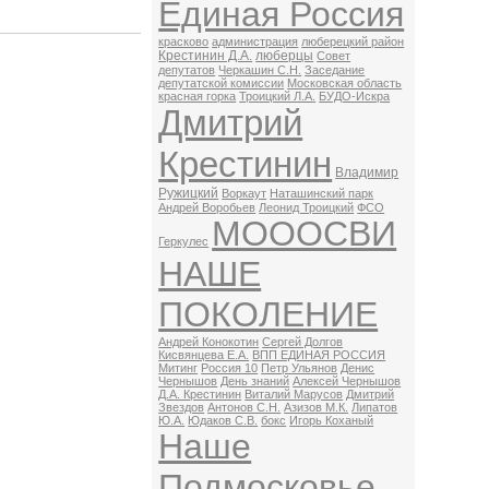
Единая Россия
красково
администрация
люберецкий район
Крестинин Д.А.
люберцы
Совет
депутатов
Черкашин С.Н.
Заседание
депутатской комиссии
Московская область
красная горка
Троицкий Л.А.
БУДО-Искра
Дмитрий
Крестинин
Владимир
Ружицкий
Воркаут
Наташинский парк
Андрей Воробьев
Леонид Троицкий
ФСО
МОООСВИ
Геркулес
НАШЕ
ПОКОЛЕНИЕ
Андрей Конокотин
Сергей Долгов
Кисвянцева Е.А.
ВПП ЕДИНАЯ РОССИЯ
Митинг
Россия 10
Петр Ульянов
Денис
Чернышов
День знаний
Алексей Чернышов
Д.А. Крестинин
Виталий Марусов
Дмитрий
Звездов
Антонов С.Н.
Азизов М.К.
Липатов
Ю.А.
Юдаков С.В.
бокс
Игорь Коханый
Наше
Подмосковье