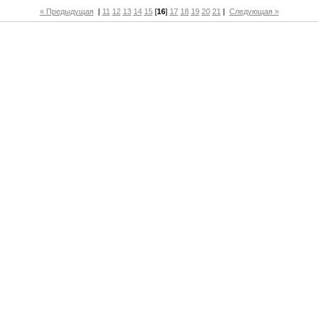
« Предыдущая
|
11
12
13
14
15
[
16
]
17
18
19
20
21
|
Следующая »