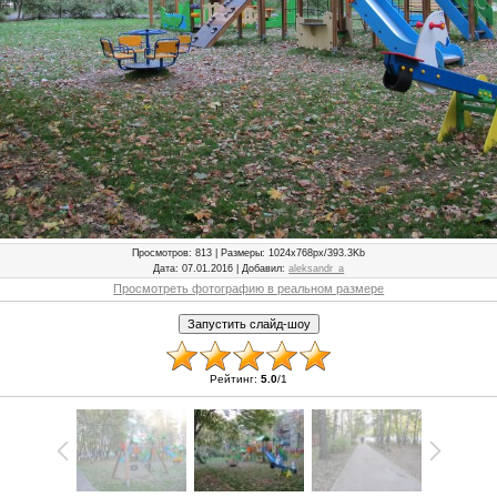
Просмотров
: 813 |
Размеры
: 1024x768px/393.3Kb
Дата
: 07.01.2016 |
Добавил
:
aleksandr_a
Просмотреть фотографию в реальном размере
Рейтинг
:
5.0
/
1