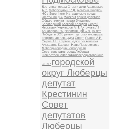
Доступная среда
Отцы и дети
Афанасьев
А.С.
Люберецкий СРЦН
магазин Покупай
HQs Super herói
Наташинские пруды
крестинин
Д.А.
Workout
прием депутата
Общественная палата
Владимир
Беловодский
Алексей Холодов
Сергей
Черкашин
Чернышов А.Н.
Антонова Л.Н.
Хансверов Р.Х.
Непомнящий С.В.
70 лет
Победы в ВОВ
ремонт
детская площадка
спортивная площадка
Спорт
Уханов А.И.
Сыров А.Н.
Сергей Бадюк
ростелеком
Александр Карелин
НашеПодмосковье
Люберцыгороднашейгордости
СоветдепутатовгородаЛюберцы
ОбщественнаяпалатаЛюберецкогорайона
городской
ОПЛР
округ Люберцы
депутат
Крестинин
Совет
депутатов
Люберцы