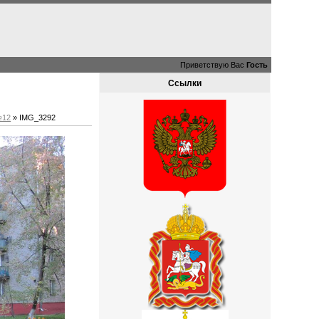
Приветствую Вас
Гость
Ссылки
№12
» IMG_3292