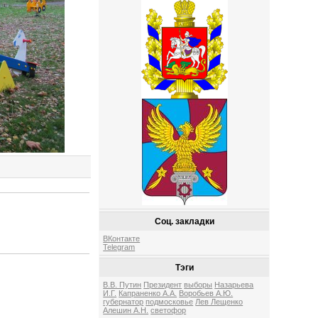
Соц. закладки
ВКонтакте
Telegram
Тэги
В.В. Путин
Президент
выборы
Назарьева
И.Г.
Капраненко А.А.
Воробьев А.Ю.
губернатор
подмосковье
Лев Лещенко
Алешин А.Н.
светофор