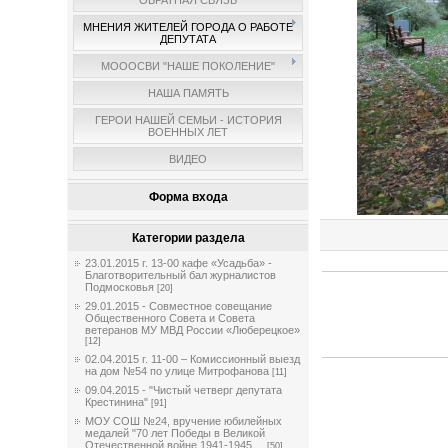
ОБРАТНАЯ СВЯЗЬ
МНЕНИЯ ЖИТЕЛЕЙ ГОРОДА О РАБОТЕ
ДЕПУТАТА
МОООСВИ "НАШЕ ПОКОЛЕНИЕ"
НАША ПАМЯТЬ
ГЕРОИ НАШЕЙ СЕМЬИ - ИСТОРИЯ
ВОЕННЫХ ЛЕТ
ВИДЕО
Форма входа
Категории раздела
23.01.2015 г. 13-00 кафе «Усадьба» -
Благотворительный бал журналистов
Подмосковья
[20]
29.01.2015 - Совместное совещание
Общественного Совета и Совета
ветеранов МУ МВД России «Люберецкое»
[12]
02.04.2015 г. 11-00 – Комиссионный выезд
на дом №54 по улице Митрофанова
[11]
09.04.2015 - "Чистый четверг депутата
Крестинина"
[91]
МОУ СОШ №24, вручение юбилейных
медалей "70 лет Победы в Великой
Отечественной войне 1941-1945 ...
[50]