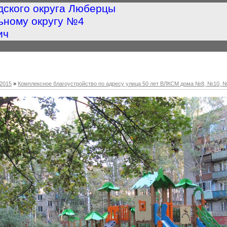
дского округа Люберцы
ьному округу №4
ич
2015
»
Комплексное благоустройство по адресу улица 50 лет ВЛКСМ дома №8, №10, 