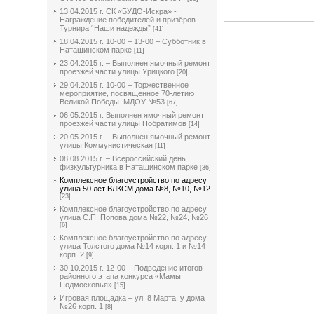
13.04.2015 г. СК «БУДО-Искра» -
Награждение победителей и призёров
Турнира “Наши надежды”
[41]
18.04.2015 г. 10-00 – 13-00 – Субботник в
Наташинском парке
[11]
23.04.2015 г. – Выполнен ямочный ремонт
проезжей части улицы Урицкого
[20]
29.04.2015 г. 10-00 – Торжественное
мероприятие, посвященное 70-летию
Великой Победы. МДОУ №53
[67]
06.05.2015 г. Выполнен ямочный ремонт
проезжей части улицы Побратимов
[14]
20.05.2015 г. – Выполнен ямочный ремонт
улицы Коммунистическая
[11]
08.08.2015 г. – Всероссийский день
физкультурника в Наташинском парке
[36]
Комплексное благоустройство по адресу
улица 50 лет ВЛКСМ дома №8, №10, №12
[23]
Комплексное благоустройство по адресу
улица С.П. Попова дома №22, №24, №26
[6]
Комплексное благоустройство по адресу
улица Толстого дома №14 корп. 1 и №14
корп. 2
[9]
30.10.2015 г. 12-00 – Подведение итогов
районного этапа конкурса «Мамы
Подмосковья»
[15]
Игровая площадка – ул. 8 Марта, у дома
№26 корп. 1
[8]