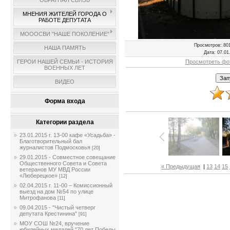
ОБРАТНАЯ СВЯЗЬ
МНЕНИЯ ЖИТЕЛЕЙ ГОРОДА О
РАБОТЕ ДЕПУТАТА
МОООСВИ "НАШЕ ПОКОЛЕНИЕ"
Просмотров
: 80
НАША ПАМЯТЬ
Дата
: 07.01
Просмотреть фо
ГЕРОИ НАШЕЙ СЕМЬИ - ИСТОРИЯ
ВОЕННЫХ ЛЕТ
ВИДЕО
Форма входа
Категории раздела
23.01.2015 г. 13-00 кафе «Усадьба» -
Благотворительный бал
журналистов Подмосковья
[20]
29.01.2015 - Совместное совещание
Общественного Совета и Совета
« Предыдущая
|
13
14
15
ветеранов МУ МВД России
«Люберецкое»
[12]
02.04.2015 г. 11-00 – Комиссионный
выезд на дом №54 по улице
Митрофанова
[11]
09.04.2015 - "Чистый четверг
депутата Крестинина"
[91]
МОУ СОШ №24, вручение
юбилейных медалей "70 лет Победы