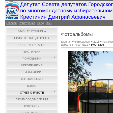
Депутат Совета депутатов Городско
по многомандатному избирательном
Крестинин Дмитрий Афанасьевич
Главная
|
Регистрация
|
Вход
|
RSS
ГЛАВНАЯ СТРАНИЦА
Фотоальбомы
ПРИВЕТСТВИЕ ДЕПУТАТА
Главная
»
Фотоальбом
»
2015
»
Комплек
дома №8, №10, №12
» IMG_3296
СОВЕТ ДЕПУТАТОВ
БИОГРАФИЯ
ПОМОЩНИКИ
МЕРОПРИЯТИЯ
ПУБЛИКАЦИИ
ФОТОАЛЬБОМЫ
ВИДЕО
ОТЧЕТ О РАБОТЕ
АРХИВ ПОЗДРАВЛЕНИЙ
КОНТАКТЫ