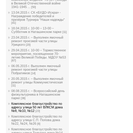
в Великой Отечественной войне
1941-1945 ...
[50]
13.04.2015 г. СК «БУДО-Искра» -
Награждение победителей и
призёров Турнира “Наши надежды”
[41]
18.04.2015 г. 10-00 – 13-00 –
Субботник в Наташинском парке
[11]
23.04.2015 г. – Выполнен ямочный
ремонт проезжей части улицы
Урицкого
[20]
29.04.2015 г. 10-00 – Торжественное
мероприятие, посвященное 70-
летию Великой Победы. МДОУ №53
[67]
06.05.2015 г. Выполнен ямочный
ремонт проезжей части улицы
Побратимов
[14]
20.05.2015 г. – Выполнен ямочный
ремонт улицы Коммунистическая
[11]
08.08.2015 г. – Всероссийский день
физкультурника в Наташинском
парке
[36]
Комплексное благоустройство по
адресу улица 50 лет ВЛКСМ дома
№8, №10, №12
[23]
Комплексное благоустройство по
адресу улица С.П. Попова дома
№22, №24, №26
[6]
Комплексное благоустройство по
адресу улица Толстого дома №14