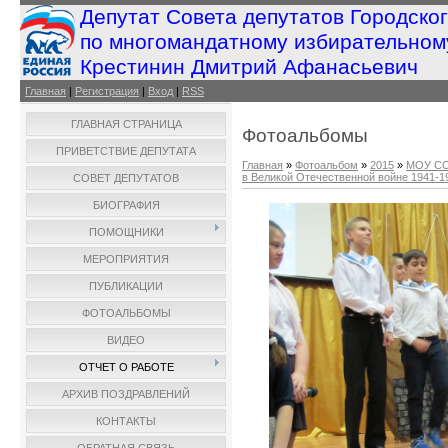
Депутат Совета депутатов Городско
по многомандатному избирательном
Крестинин Дмитрий Афанасьевич
Главная
|
Регистрация
|
Вход
|
RSS
ГЛАВНАЯ СТРАНИЦА
Фотоальбомы
ПРИВЕТСТВИЕ ДЕПУТАТА
Главная
»
Фотоальбом
»
2015
»
МОУ СО
в Великой Отечественной войне 1941-194
СОВЕТ ДЕПУТАТОВ
БИОГРАФИЯ
ПОМОЩНИКИ
МЕРОПРИЯТИЯ
ПУБЛИКАЦИИ
ФОТОАЛЬБОМЫ
ВИДЕО
ОТЧЕТ О РАБОТЕ
АРХИВ ПОЗДРАВЛЕНИЙ
КОНТАКТЫ