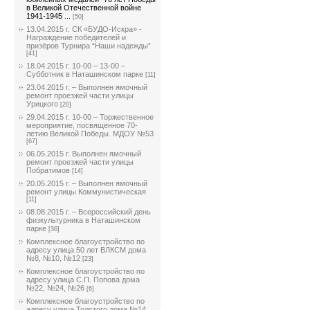
в Великой Отечественной войне
1941-1945 ...
[50]
13.04.2015 г. СК «БУДО-Искра» -
Награждение победителей и
призёров Турнира “Наши надежды”
[41]
18.04.2015 г. 10-00 – 13-00 –
Субботник в Наташинском парке
[11]
23.04.2015 г. – Выполнен ямочный
ремонт проезжей части улицы
Урицкого
[20]
29.04.2015 г. 10-00 – Торжественное
мероприятие, посвященное 70-
летию Великой Победы. МДОУ №53
[67]
06.05.2015 г. Выполнен ямочный
ремонт проезжей части улицы
Побратимов
[14]
20.05.2015 г. – Выполнен ямочный
ремонт улицы Коммунистическая
[11]
08.08.2015 г. – Всероссийский день
физкультурника в Наташинском
парке
[36]
Комплексное благоустройство по
адресу улица 50 лет ВЛКСМ дома
№8, №10, №12
[23]
Комплексное благоустройство по
адресу улица С.П. Попова дома
№22, №24, №26
[6]
Комплексное благоустройство по
адресу улица Толстого дома №14