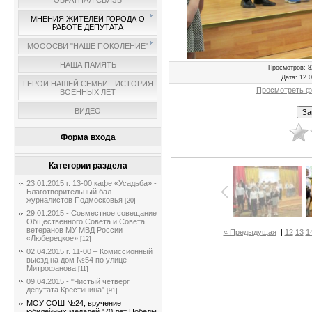
ОБРАТНАЯ СВЯЗЬ
МНЕНИЯ ЖИТЕЛЕЙ ГОРОДА О
РАБОТЕ ДЕПУТАТА
МОООСВИ "НАШЕ ПОКОЛЕНИЕ"
НАША ПАМЯТЬ
Просмотров
: 8
Дата
: 12.
ГЕРОИ НАШЕЙ СЕМЬИ - ИСТОРИЯ
Просмотреть ф
ВОЕННЫХ ЛЕТ
ВИДЕО
Форма входа
Категории раздела
23.01.2015 г. 13-00 кафе «Усадьба» -
Благотворительный бал
журналистов Подмосковья
[20]
29.01.2015 - Совместное совещание
Общественного Совета и Совета
ветеранов МУ МВД России
« Предыдущая
|
12
13
1
«Люберецкое»
[12]
02.04.2015 г. 11-00 – Комиссионный
выезд на дом №54 по улице
Митрофанова
[11]
09.04.2015 - "Чистый четверг
депутата Крестинина"
[91]
МОУ СОШ №24, вручение
юбилейных медалей "70 лет Победы