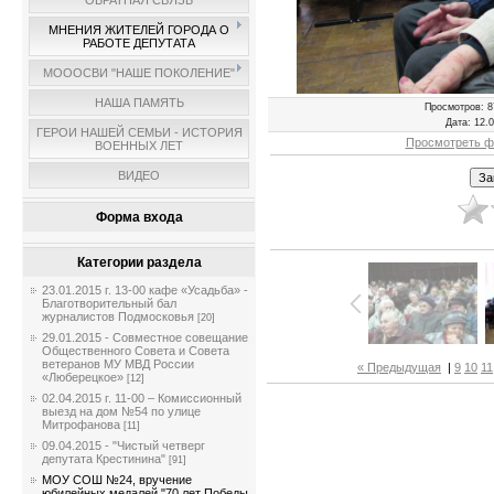
ОБРАТНАЯ СВЯЗЬ
МНЕНИЯ ЖИТЕЛЕЙ ГОРОДА О
РАБОТЕ ДЕПУТАТА
МОООСВИ "НАШЕ ПОКОЛЕНИЕ"
НАША ПАМЯТЬ
Просмотров
: 8
Дата
: 12.
ГЕРОИ НАШЕЙ СЕМЬИ - ИСТОРИЯ
Просмотреть ф
ВОЕННЫХ ЛЕТ
ВИДЕО
Форма входа
Категории раздела
23.01.2015 г. 13-00 кафе «Усадьба» -
Благотворительный бал
журналистов Подмосковья
[20]
29.01.2015 - Совместное совещание
Общественного Совета и Совета
ветеранов МУ МВД России
« Предыдущая
|
9
10
11
«Люберецкое»
[12]
02.04.2015 г. 11-00 – Комиссионный
выезд на дом №54 по улице
Митрофанова
[11]
09.04.2015 - "Чистый четверг
депутата Крестинина"
[91]
МОУ СОШ №24, вручение
юбилейных медалей "70 лет Победы