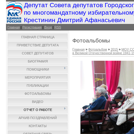
Депутат Совета депутатов Городско
по многомандатному избирательном
Крестинин Дмитрий Афанасьевич
Главная
|
Регистрация
|
Вход
|
RSS
ГЛАВНАЯ СТРАНИЦА
Фотоальбомы
ПРИВЕТСТВИЕ ДЕПУТАТА
Главная
»
Фотоальбом
»
2015
»
МОУ СО
в Великой Отечественной войне 1941-194
СОВЕТ ДЕПУТАТОВ
БИОГРАФИЯ
ПОМОЩНИКИ
МЕРОПРИЯТИЯ
ПУБЛИКАЦИИ
ФОТОАЛЬБОМЫ
ВИДЕО
ОТЧЕТ О РАБОТЕ
АРХИВ ПОЗДРАВЛЕНИЙ
КОНТАКТЫ