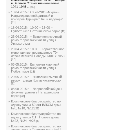
в Великой Отечественной войне
1941-1945 ...
[50]
13.04.2015 г. СК «БУДО-Искра» -
Награждение победителей и
призёров Турнира “Наши надежды”
[41]
18.04.2015 г. 10-00 – 13-00 –
Субботник в Наташинском парке
[11]
23.04.2015 г. – Выполнен ямочный
ремонт проезжей части улицы
Урицкого
[20]
29.04.2015 г. 10-00 – Торжественное
мероприятие, посвященное 70-
летию Великой Победы. МДОУ №53
[67]
06.05.2015 г. Выполнен ямочный
ремонт проезжей части улицы
Побратимов
[14]
20.05.2015 г. – Выполнен ямочный
ремонт улицы Коммунистическая
[11]
08.08.2015 г. – Всероссийский день
физкультурника в Наташинском
парке
[36]
Комплексное благоустройство по
адресу улица 50 лет ВЛКСМ дома
№8, №10, №12
[23]
Комплексное благоустройство по
адресу улица С.П. Попова дома
№22, №24, №26
[6]
Комплексное благоустройство по
адресу улица Толстого дома №14