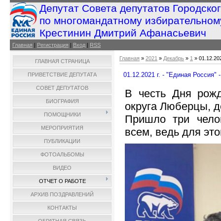
Депутат Совета депутатов Городско
по многомандатному избирательном
Крестинин Дмитрий Афанасьевич
Главная
|
Регистрация
|
Вход
|
RSS
Главная
»
2021
»
Декабрь
»
1
» 01.12.202
ГЛАВНАЯ СТРАНИЦА
01.12.2021 г. - "Единая Россия" 
ПРИВЕТСТВИЕ ДЕПУТАТА
СОВЕТ ДЕПУТАТОВ
В честь Дня рожд
БИОГРАФИЯ
округа Люберцы, д
ПОМОЩНИКИ
Пришло три челов
МЕРОПРИЯТИЯ
всем, ведь для это
ПУБЛИКАЦИИ
ФОТОАЛЬБОМЫ
ВИДЕО
ОТЧЕТ О РАБОТЕ
АРХИВ ПОЗДРАВЛЕНИЙ
КОНТАКТЫ