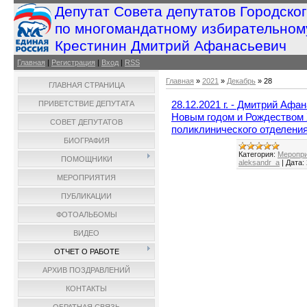
Депутат Совета депутатов Городско
по многомандатному избирательном
Крестинин Дмитрий Афанасьевич
Главная
|
Регистрация
|
Вход
|
RSS
Главная
»
2021
»
Декабрь
»
28
ГЛАВНАЯ СТРАНИЦА
28.12.2021 г. - Дмитрий Аф
ПРИВЕТСТВИЕ ДЕПУТАТА
Новым годом и Рождеством
СОВЕТ ДЕПУТАТОВ
поликлинического отделени
БИОГРАФИЯ
Категория:
Меропри
ПОМОЩНИКИ
aleksandr_a
|
Дата:
МЕРОПРИЯТИЯ
ПУБЛИКАЦИИ
ФОТОАЛЬБОМЫ
ВИДЕО
ОТЧЕТ О РАБОТЕ
АРХИВ ПОЗДРАВЛЕНИЙ
КОНТАКТЫ