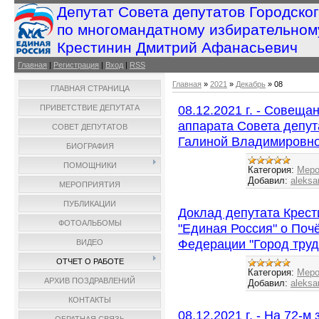
Депутат Совета депутатов Городско
по многомандатному избирательном
Крестинин Дмитрий Афанасьевич
Главная
|
Регистрация
|
Вход
|
RSS
Главная
»
2021
»
Декабрь
»
08
ГЛАВНАЯ СТРАНИЦА
08.12.2021 г. - Совеща
ПРИВЕТСТВИЕ ДЕПУТАТА
аппарата Совета депут
СОВЕТ ДЕПУТАТОВ
Галиной Владимировно
БИОГРАФИЯ
ПОМОЩНИКИ
Категория:
Меро
Добавил:
aleksa
МЕРОПРИЯТИЯ
ПУБЛИКАЦИИ
Доклад депутата Крест
ФОТОАЛЬБОМЫ
"Единая Россия" о Поч
Федерации "Город труд
ВИДЕО
ОТЧЕТ О РАБОТЕ
Категория:
Меро
АРХИВ ПОЗДРАВЛЕНИЙ
Добавил:
aleksa
КОНТАКТЫ
08.12.2021 г. - На 72-