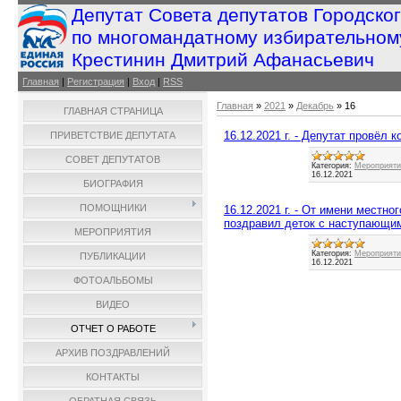
Депутат Совета депутатов Городско
по многомандатному избирательном
Крестинин Дмитрий Афанасьевич
Главная
|
Регистрация
|
Вход
|
RSS
Главная
»
2021
»
Декабрь
»
16
ГЛАВНАЯ СТРАНИЦА
16.12.2021 г. - Депутат провёл 
ПРИВЕТСТВИЕ ДЕПУТАТА
СОВЕТ ДЕПУТАТОВ
Категория:
Мероприятия
16.12.2021
БИОГРАФИЯ
ПОМОЩНИКИ
16.12.2021 г. - От имени местн
поздравил деток с наступающи
МЕРОПРИЯТИЯ
Категория:
Мероприятия
ПУБЛИКАЦИИ
16.12.2021
ФОТОАЛЬБОМЫ
ВИДЕО
ОТЧЕТ О РАБОТЕ
АРХИВ ПОЗДРАВЛЕНИЙ
КОНТАКТЫ