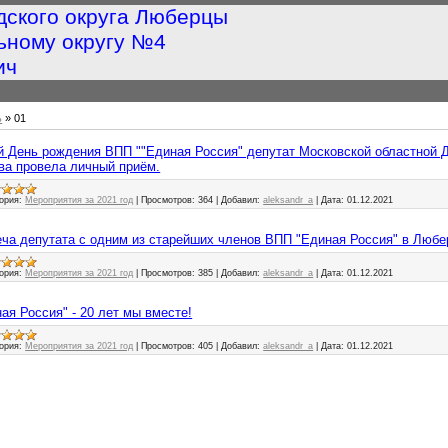
дского округа Люберцы
ьному округу №4
ич
ь
»
01
20-й День рождения ВПП ""Единая Россия" депутат Московской областной
ва провела личный приём.
ория:
Мероприятия за 2021 год
|
Просмотров:
364
|
Добавил:
aleksandr_a
|
Дата:
01.12.2021
треча депутата с одним из старейших членов ВПП "Единая Россия" в Любе
ория:
Мероприятия за 2021 год
|
Просмотров:
385
|
Добавил:
aleksandr_a
|
Дата:
01.12.2021
иная Россия" - 20 лет мы вместе!
ория:
Мероприятия за 2021 год
|
Просмотров:
405
|
Добавил:
aleksandr_a
|
Дата:
01.12.2021