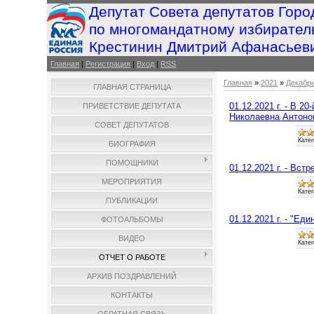
Депутат Совета депутатов Горо
по многомандатному избирател
Крестинин Дмитрий Афанасьев
Главная
|
Регистрация
|
Вход
|
RSS
Главная
»
2021
»
Декабр
ГЛАВНАЯ СТРАНИЦА
01.12.2021 г. - В 
ПРИВЕТСТВИЕ ДЕПУТАТА
Николаевна Антоно
СОВЕТ ДЕПУТАТОВ
Катег
БИОГРАФИЯ
ПОМОЩНИКИ
01.12.2021 г. - Вс
МЕРОПРИЯТИЯ
Катег
ПУБЛИКАЦИИ
01.12.2021 г. - "Ед
ФОТОАЛЬБОМЫ
ВИДЕО
Катег
ОТЧЕТ О РАБОТЕ
АРХИВ ПОЗДРАВЛЕНИЙ
КОНТАКТЫ