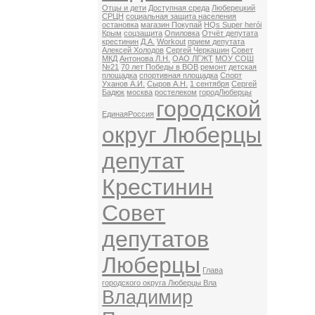
Отцы и дети
Доступная среда
Люберецкий
СРЦН
социальная защита населения
остановка
магазин Покупай
HQs Super herói
Крым
соцзащита
Опиловка
Отчёт депутата
крестинин
Д.А.
Workout
прием депутата
Алексей Холодов
Сергей Черкашин
Совет
МКД
Антонова Л.Н.
ОАО ЛГЖТ
МОУ СОШ
№21
70 лет Победы в ВОВ
ремонт
детская
площадка
спортивная площадка
Спорт
Уханов А.И.
Сыров А.Н.
1 сентября
Сергей
Бадюк
москва
ростелеком
городЛюберцы
городской
ЕдинаяРоссия
округ Люберцы
депутат
Крестинин
Совет
депутатов
Люберцы
Глава
городского округа Люберцы Вла
Владимир