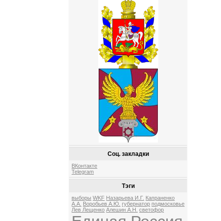
Соц. закладки
ВКонтакте
Telegram
Тэги
выборы
WKF
Назарьева И.Г.
Капраненко
А.А.
Воробьев А.Ю.
губернатор
подмосковье
Лев Лещенко
Алешин А.Н.
светофор