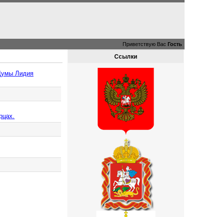
Приветствую Вас
Гость
Ссылки
 Думы Лидия
рцах.