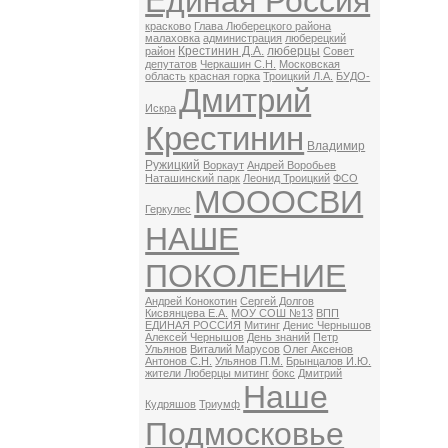
Единая Россия
красково
Глава Люберецкого района
малаховка
администрация
люберецкий
Крестинин Д.А.
люберцы
район
Совет
депутатов
Черкашин С.Н.
Московская
область
красная горка
Троицкий Л.А.
БУДО-
Дмитрий
Искра
Крестинин
Владимир
Ружицкий
Воркаут
Андрей Воробьев
Наташинский парк
Леонид Троицкий
ФСО
МОООСВИ
Геркулес
НАШЕ
ПОКОЛЕНИЕ
Андрей Конокотин
Сергей Долгов
Кисвянцева Е.А.
МОУ СОШ №13
ВПП
ЕДИНАЯ РОССИЯ
Митинг
Денис Чернышов
Алексей Чернышов
День знаний
Петр
Ульянов
Виталий Марусов
Олег Аксенов
Антонов С.Н.
Ульянов П.М.
Брынцалов И.Ю.
жители Люберцы митинг
бокс
Дмитрий
Наше
Кудряшов
Триумф
Подмосковье