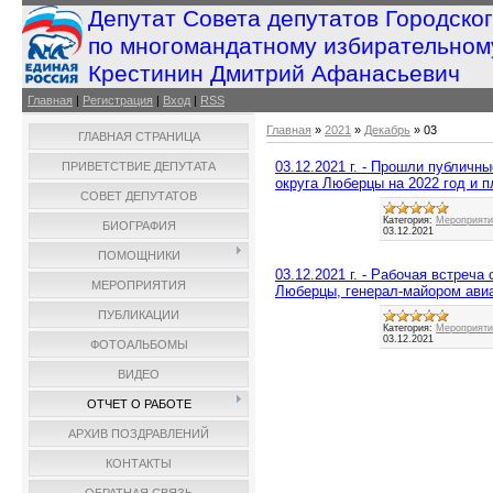
Депутат Совета депутатов Городско
по многомандатному избирательном
Крестинин Дмитрий Афанасьевич
Главная
|
Регистрация
|
Вход
|
RSS
Главная
»
2021
»
Декабрь
»
03
ГЛАВНАЯ СТРАНИЦА
03.12.2021 г. - Прошли публичн
ПРИВЕТСТВИЕ ДЕПУТАТА
округа Люберцы на 2022 год и п
СОВЕТ ДЕПУТАТОВ
Категория:
Мероприятия
БИОГРАФИЯ
03.12.2021
ПОМОЩНИКИ
03.12.2021 г. - Рабочая встреча
МЕРОПРИЯТИЯ
Люберцы, генерал-майором авиа
ПУБЛИКАЦИИ
Категория:
Мероприятия
03.12.2021
ФОТОАЛЬБОМЫ
ВИДЕО
ОТЧЕТ О РАБОТЕ
АРХИВ ПОЗДРАВЛЕНИЙ
КОНТАКТЫ