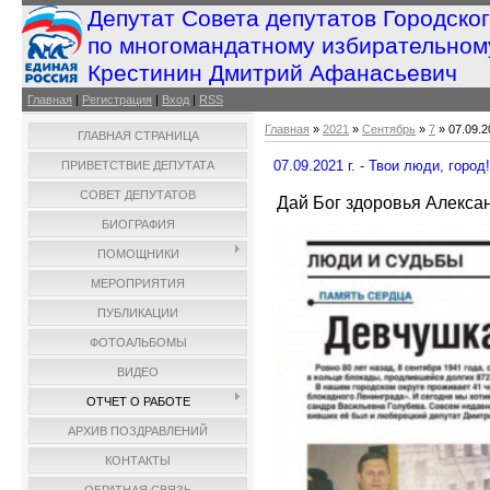
Депутат Совета депутатов Городско
по многомандатному избирательном
Крестинин Дмитрий Афанасьевич
Главная
|
Регистрация
|
Вход
|
RSS
Главная
»
2021
»
Сентябрь
»
7
» 07.09.2
ГЛАВНАЯ СТРАНИЦА
07.09.2021 г. - Твои люди, город!
ПРИВЕТСТВИЕ ДЕПУТАТА
СОВЕТ ДЕПУТАТОВ
Дай Бог здоровья Алекса
БИОГРАФИЯ
ПОМОЩНИКИ
МЕРОПРИЯТИЯ
ПУБЛИКАЦИИ
ФОТОАЛЬБОМЫ
ВИДЕО
ОТЧЕТ О РАБОТЕ
АРХИВ ПОЗДРАВЛЕНИЙ
КОНТАКТЫ