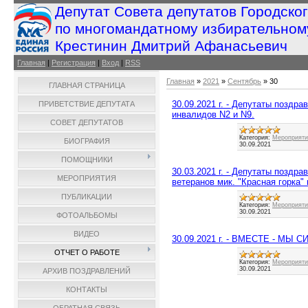
Депутат Совета депутатов Городско
по многомандатному избирательном
Крестинин Дмитрий Афанасьевич
Главная
|
Регистрация
|
Вход
|
RSS
Главная
»
2021
»
Сентябрь
»
30
ГЛАВНАЯ СТРАНИЦА
30.09.2021 г. - Депутаты поздр
ПРИВЕТСТВИЕ ДЕПУТАТА
инвалидов N2 и N9.
СОВЕТ ДЕПУТАТОВ
Категория:
Мероприятия
БИОГРАФИЯ
30.09.2021
ПОМОЩНИКИ
30.03.2021 г. - Депутаты поздр
МЕРОПРИЯТИЯ
ветеранов мик. "Красная горка"
ПУБЛИКАЦИИ
Категория:
Мероприятия
30.09.2021
ФОТОАЛЬБОМЫ
ВИДЕО
30.09.2021 г. - ВМЕСТЕ - МЫ С
ОТЧЕТ О РАБОТЕ
Категория:
Мероприятия
30.09.2021
АРХИВ ПОЗДРАВЛЕНИЙ
КОНТАКТЫ