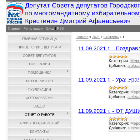
Депутат Совета депутатов Городско
по многомандатному избирательном
Крестинин Дмитрий Афанасьевич
Главная
|
Регистрация
|
Вход
|
RSS
Главная
»
2021
»
Сентябрь
»
11
ГЛАВНАЯ СТРАНИЦА
11.09.2021 г. - Поздра
ПРИВЕТСТВИЕ ДЕПУТАТА
СОВЕТ ДЕПУТАТОВ
Категория:
Меро
БИОГРАФИЯ
Добавил:
aleksa
ПОМОЩНИКИ
11.09.2021 г. - Ура! Ур
МЕРОПРИЯТИЯ
ПУБЛИКАЦИИ
Категория:
Меро
Добавил:
aleksa
ФОТОАЛЬБОМЫ
ВИДЕО
11.09.2021 г. - ОТ Д
ОТЧЕТ О РАБОТЕ
Категория:
Меро
АРХИВ ПОЗДРАВЛЕНИЙ
Добавил:
aleksa
КОНТАКТЫ