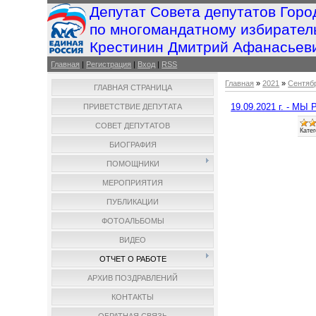
Депутат Совета депутатов Горо
по многомандатному избирател
Крестинин Дмитрий Афанасьев
Главная
|
Регистрация
|
Вход
|
RSS
Главная
»
2021
»
Сентяб
ГЛАВНАЯ СТРАНИЦА
19.09.2021 г. - М
ПРИВЕТСТВИЕ ДЕПУТАТА
СОВЕТ ДЕПУТАТОВ
Катег
БИОГРАФИЯ
ПОМОЩНИКИ
МЕРОПРИЯТИЯ
ПУБЛИКАЦИИ
ФОТОАЛЬБОМЫ
ВИДЕО
ОТЧЕТ О РАБОТЕ
АРХИВ ПОЗДРАВЛЕНИЙ
КОНТАКТЫ