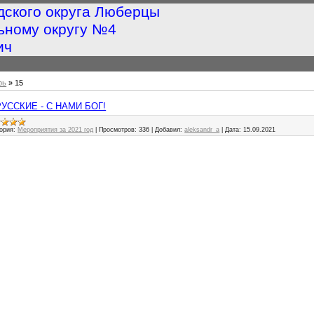
дского округа Люберцы
ьному округу №4
ич
рь
»
15
Ы РУССКИЕ - С НАМИ БОГ!
ория:
Мероприятия за 2021 год
|
Просмотров:
336
|
Добавил:
aleksandr_a
|
Дата:
15.09.2021