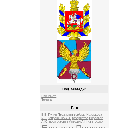
Соц. закладки
ВКонтакте
Telegram
Тэги
В.В. Путин
Президент
выборы
Назарьева
И.Г.
Капраненко А.А.
губернатор
Воробьев
А.Ю.
подмосковье
Алешин А.Н.
светофор