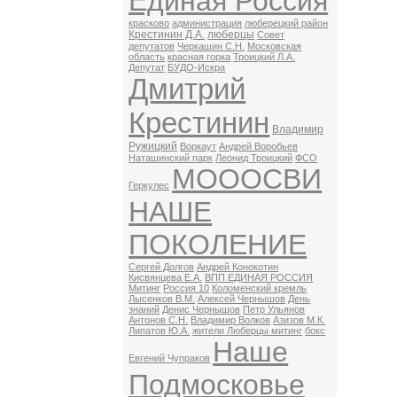
Единая Россия
красково
администрация
люберецкий район
Крестинин Д.А.
люберцы
Совет
депутатов
Черкашин С.Н.
Московская
область
красная горка
Троицкий Л.А.
Депутат
БУДО-Искра
Дмитрий
Крестинин
Владимир
Ружицкий
Воркаут
Андрей Воробьев
Наташинский парк
Леонид Троицкий
ФСО
МОООСВИ
Геркулес
НАШЕ
ПОКОЛЕНИЕ
Сергей Долгов
Андрей Конокотин
Кисвянцева Е.А.
ВПП ЕДИНАЯ РОССИЯ
Митинг
Россия 10
Коломенский кремль
Лысенков В.М.
Алексей Чернышов
День
знаний
Денис Чернышов
Петр Ульянов
Антонов С.Н.
Владимир Волков
Азизов М.К.
Липатов Ю.А.
жители Люберцы митинг
бокс
Наше
Евгений Чупраков
Подмосковье